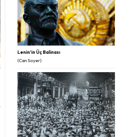
Lenin’in Üç Balinası
(Can Soyer)
3
i
h
a
e
m
a
i