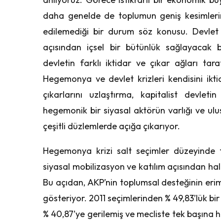
daha genelde de toplumun geniş kesimlerin
edilemediği bir durum söz konusu. Devlet k
açısından içsel bir bütünlük sağlayacak b
devletin farklı iktidar ve çıkar ağları ta
Hegemonya ve devlet krizleri kendisini ikti
çıkarlarını uzlaştırma, kapitalist devlet
hegemonik bir siyasal aktörün varlığı ve ulus
çeşitli düzlemlerde açığa çıkarıyor.
Hegemonya krizi salt seçimler düzeyinde t
siyasal mobilizasyon ve katılım açısından hal
Bu açıdan, AKP’nin toplumsal desteğinin erim
gösteriyor. 2011 seçimlerinden % 49,83’lük bi
% 40,87’ye gerilemiş ve mecliste tek başına