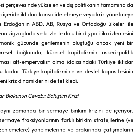
esi çerçevesinde yükselen ve dış politikanın tamamına d
un içeride iktidarı konsolide etmeye veya kriz yönetmey
ve Erdoğan’ın ABD, AB, Rusya ve Ortadoğu ülkeleri il
 zigzaglarla ve krizlerle dolu bir dış politika izlemesin
emonik gücünde gerilemenin oluştuğu ancak yeni bi
sel bağlamda, küresel kapitalizmin askeri-politi
aması alt-emperyalist olma iddiasındaki Türkiye iktida
u kadar Türkiye kapitalizminin ve devlet kapasitesini
ni kriz dinamiklerini de tetikledi.
dar Blokunun Cevabı: Bölüşüm Krizi
aynı zamanda bir sermaye birikim krizini de içeriyor
sermaye fraksiyonlarının farklı birikim stratejilerine (v
 düzenlemelere) yönelmelerine ve aralarında çatışmaları