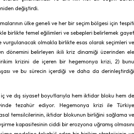
iden değiştirdi.
alarının ülke geneli ve her bir seçim bölgesi için tespit
kle birlikte temel eğilimleri ve sebepleri belirlemek gaye
 vurgulanacak olmakla birlikte esas olarak seçimleri v
n dönemini belirleyen ikili kriz dinamiği üzerinden el
irikim krizini de içeren bir hegemonya krizi, 2) bun
şası ve bu sürecin içerdiği ve daha da derinleştirdiğ
iç ve dış siyaset boyutlarıyla hem iktidar bloku hem d
yinde tezahür ediyor. Hegemonya krizi ile Türkiy
al temsilcilerinin, iktidar blokunun birliğini sağlama v
vşirme kapasitesinin ciddi bir erozyona uğramış olmasın
yüme modeline tekabül eden bir birikim stratejisinin v