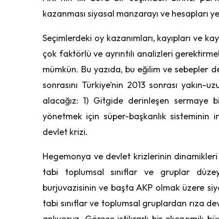
kazanması siyasal manzarayı ve hesapları yen
Seçimlerdeki oy kazanımları, kayıpları ve kaym
çok faktörlü ve ayrıntılı analizleri gerektirme
mümkün. Bu yazıda, bu eğilim ve sebepler de
sonrasını Türkiye’nin 2013 sonrası yakın-uzu
alacağız: 1) Gitgide derinleşen sermaye b
yönetmek için süper-başkanlık sisteminin in
devlet krizi.
Hegemonya ve devlet krizlerinin dinamikleri 
tabi toplumsal sınıflar ve gruplar düze
burjuvazisinin ve başta AKP olmak üzere siyas
tabi sınıflar ve toplumsal gruplardan rıza de
anlıyoruz. Görece istikrarlı bir ekonomik bü