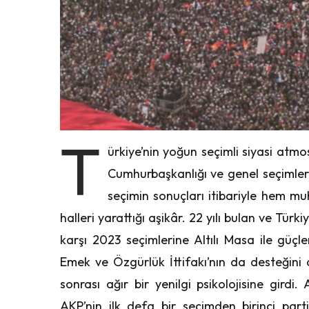
T
ürkiye’nin yoğun seçimli siyasi atmos
Cumhurbaşkanlığı ve genel seçimleri
seçimin sonuçları itibariyle hem mu
halleri yarattığı aşikâr. 22 yılı bulan ve Tür
karşı 2023 seçimlerine Altılı Masa ile güçl
Emek ve Özgürlük İttifakı’nın da desteğini
sonrası ağır bir yenilgi psikolojisine gir
AKP’nin ilk defa bir seçimden birinci par