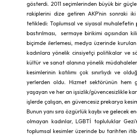
gösterdi. 2011 seçimlerinden büyük bir güçle
rakiplerini dize getiren AKP’nin sonraki ik
tetikledi: Toplumsal ve siyasal muhalefetin p
bastırılması, sermaye birikimi açısından kil
biçimde ilerlemesi, medya üzerinde kurulan 
kadınlara yönelik cinsiyetçi politikalar ve s
kültür ve sanat alanına yönelik müdahaleler 
kesimlerinin katılımı çok sınırlıydı ve ol
yerlerden oldu. Hizmet sektörünün hem g
yaşayan ve her an işsizlik/güvencesizlikle kar
işlerde çalışan, en güvencesiz prekarya kesiml
Bunun yanı sıra özgürlük kaybı ve gelecek e
olmayan kadınlar, LGBTİ topluluklar Gezi’
toplumsal kesimler üzerinde bu tarihten it