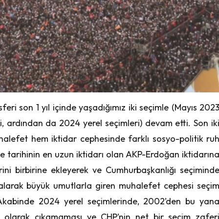
feri son 1 yıl içinde yaşadığımız iki seçimle (Mayıs 202
, ardından da 2024 yerel seçimleri) devam etti. Son ik
halefet hem iktidar cephesinde farklı sosyo-politik ru
kiye tarihinin en uzun iktidarı olan AKP-Erdoğan iktidarın
erini birbirine ekleyerek ve Cumhurbaşkanlığı seçimind
 alarak büyük umutlarla giren muhalefet cephesi seçi
di. Akabinde 2024 yerel seçimlerinde, 2002’den bu yan
ti olarak çıkamaması ve CHP’nin net bir seçim zafer