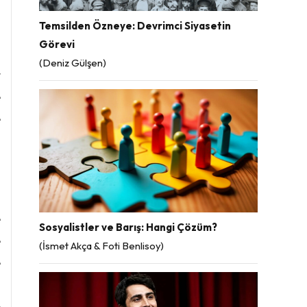
Temsilden Özneye: Devrimci Siyasetin
Görevi
i
(Deniz Gülşen)
t
e
e
u
i
e
Sosyalistler ve Barış: Hangi Çözüm?
e
(İsmet Akça & Foti Benlisoy)
e
ı
e