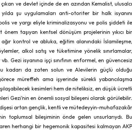
 çıkan ve devlet içinde de en azından Kemalist, ulusalc
i yılda şu uygulamaları anti-otoriter bir halk isyanın
olis ve yargı eliyle kriminalizasyonu ve polis şiddeti il
it önem taşıyan kentsel dönüşüm projelerinin yıkıcı bi
ağır kontrol ve abluka, eğitim alanındaki İslamileşme
öylemler, alkol satış ve tüketimine yönelik sınırlamalar
vb. Gezi isyanına işçi sınıfının enformel, en güvencesi
duğu kadarı da zaten solun ve Alevilerin güçlü olduğ
örece müreffeh ama işyerinde sürekli yabancılaşm
şılaşabilecek kesimleri hem de niteliksiz, en düşük ücretl
eri Gezi’nin en önemli sosyal bileşeni olarak görülebilir
ndişesi artan gençlik, kentli ve mütedeyyin-muhafazakâ
nin toplumsal bileşiminin önde gelen unsurlarıydı. B
ibaren herhangi bir hegemonik kapasitesi kalmayan AK