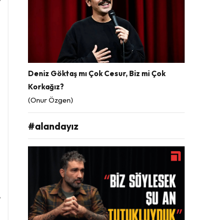
a
i
a
.
Deniz Göktaş mı Çok Cesur, Biz mi Çok
n
Korkağız?
a
(Onur Özgen)
i
#alandayız
n
.
n
e
ı