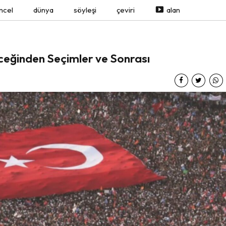
ncel
dünya
söyleşi
çeviri
alan
ceğinden Seçimler ve Sonrası