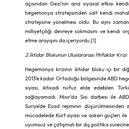
açısından Gezi’nin ana siyasal etkisi ken
hegemonya stratejisinden salt kendi mahal
stratejisine yönelmesi oldu. Bu aynı zaman
milliyetçiliği devreye sokmasını ve kendi org
etme arayışını da içeriyordu.
[1]
2.İktidar Blokunun Uluslararası İttifaklar Krizi
Hegemonya krizinin iktidar bloku içi bir diğ
2013’e kadar Ortadoğu bölgesinde ABD hege
siyasi, iktisadi nüfuz elde edebilen Tür
sağlayamadı. Mısır’da Sisi darbesi ile AB
Suriye’de Esad rejiminin düşürülmesinden 
mücadelede Kürt siyasi ve askeri güçleri ile
uyumsuz ve çatışmalı bir dış politika sürecine