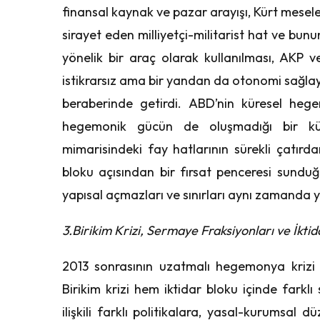
finansal kaynak ve pazar arayışı, Kürt mesel
sirayet eden milliyetçi-militarist hat ve bun
yönelik bir araç olarak kullanılması, AKP 
istikrarsız ama bir yandan da otonomi sağlayan
beraberinde getirdi. ABD’nin küresel heg
hegemonik gücün de oluşmadığı bir küre
mimarisindeki fay hatlarının sürekli çatırd
bloku açısından bir fırsat penceresi sunduğ
yapısal açmazları ve sınırları aynı zamanda ye
3.Birikim Krizi, Sermaye Fraksiyonları ve İkti
2013 sonrasının uzatmalı hegemonya krizi 
Birikim krizi hem iktidar bloku içinde farklı 
ilişkili farklı politikalara, yasal-kurumsal