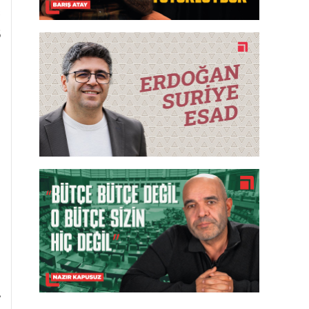
ş
5
e