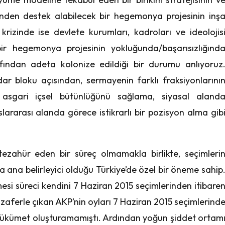
den destek alabilecek bir hegemonya projesinin inş
rizinde ise devlete kurumları, kadroları ve ideolojis
ir hegemonya projesinin yokluğunda/başarısızlığınd
rafından adeta kolonize edildiği bir durumu anlıyoruz
dar bloku açısından, sermayenin farklı fraksiyonlarını
in asgari içsel bütünlüğünü sağlama, siyasal aland
lararası alanda görece istikrarlı bir pozisyon alma gib
ezahür eden bir süreç olmamakla birlikte, seçimleri
a ana belirleyici olduğu Türkiye’de özel bir öneme sahip
esi süreci kendini 7 Haziran 2015 seçimlerinden itibare
r zaferle çıkan AKP’nin oyları 7 Haziran 2015 seçimlerind
 hükümet oluşturamamıştı. Ardından yoğun şiddet ortam