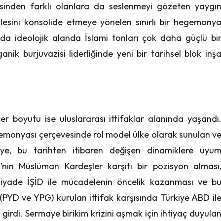
disinden farklı olanlara da seslenmeyi gözeten yaygı
lesini konsolide etmeye yönelen sınırlı bir hegemony
da ideolojik alanda İslami tonları çok daha güçlü bi
anik burjuvazisi liderliğinde yeni bir tarihsel blok inş
er boyutu ise uluslararası ittifaklar alanında yaşandı
monyası çerçevesinde rol model ülke olarak sunulan v
kiye, bu tarihten itibaren değişen dinamiklere uyu
D’nin Müslüman Kardeşler karşıtı bir pozisyon alması
ziyade İŞİD ile mücadelenin öncelik kazanması ve b
 (PYD ve YPG) kurulan ittifak karşısında Türkiye ABD il
 girdi. Sermaye birikim krizini aşmak için ihtiyaç duyula