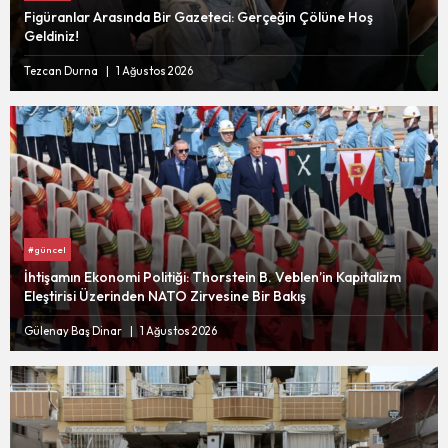
Figüranlar Arasında Bir Gazeteci: Gerçeğin Çölüne Hoş
Geldiniz!
Tezcan Durna
1 Ağustos 2026
#güncel
İhtişamın Ekonomi Politiği: Thorstein B. Veblen’in Kapitalizm
Eleştirisi Üzerinden NATO Zirvesine Bir Bakış
Gülenay Baş Dinar
1 Ağustos 2026