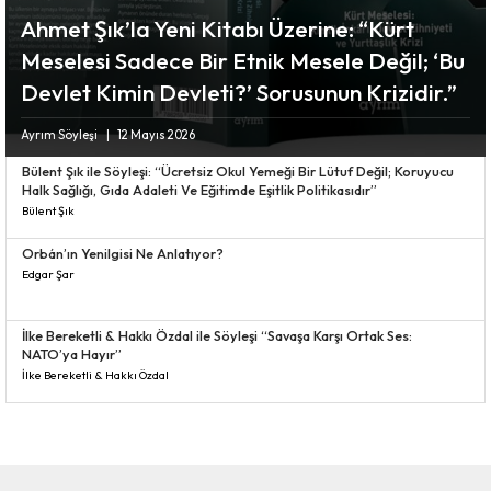
Ahmet Şık’la Yeni Kitabı Üzerine: “Kürt
Meselesi Sadece Bir Etnik Mesele Değil; ‘Bu
Devlet Kimin Devleti?’ Sorusunun Krizidir.”
Ayrım Söyleşi
12 Mayıs 2026
Bülent Şık ile Söyleşi: “Ücretsiz Okul Yemeği Bir Lütuf Değil; Koruyucu
Halk Sağlığı, Gıda Adaleti Ve Eğitimde Eşitlik Politikasıdır”
Bülent Şık
Orbán’ın Yenilgisi Ne Anlatıyor?
Edgar Şar
İlke Bereketli & Hakkı Özdal ile Söyleşi “Savaşa Karşı Ortak Ses:
NATO’ya Hayır”
İlke Bereketli & Hakkı Özdal