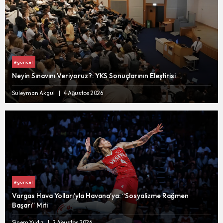
#güncel
Neyin Sınavını Veriyoruz?: YKS Sonuçlarının Eleştirisi
Süleyman Akgül
4 Ağustos 2026
#güncel
Vargas Hava Yolları’yla Havana’ya: “Sosyalizme Rağmen
Başarı” Miti
Sinem Yıldız
2 Ağustos 2026