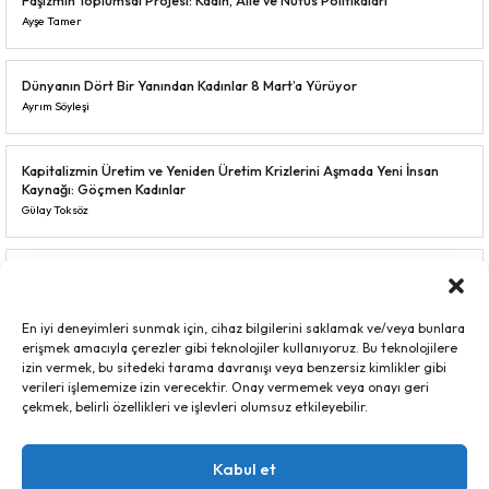
Ayşe Tamer
Dünyanın Dört Bir Yanından Kadınlar 8 Mart’a Yürüyor
Ayrım Söyleşi
Kapitalizmin Üretim ve Yeniden Üretim Krizlerini Aşmada Yeni İnsan
Kaynağı: Göçmen Kadınlar
Gülay Toksöz
Savaşın ve “Barışın” Pazarı: Kadın Bedeni Bir Savaş Ganimeti mi?
Sinem Yıldız & Yaren Selin Acar
En iyi deneyimleri sunmak için, cihaz bilgilerini saklamak ve/veya bunlara
erişmek amacıyla çerezler gibi teknolojiler kullanıyoruz. Bu teknolojilere
Yoksullaşarak Yaşlanma: Biriken Eşitsizlikler ve Türkiye’de Kadın
izin vermek, bu sitedeki tarama davranışı veya benzersiz kimlikler gibi
Yoksulluğu
verileri işlememize izin verecektir. Onay vermemek veya onayı geri
Emel Memiş
çekmek, belirli özellikleri ve işlevleri olumsuz etkileyebilir.
Kabul et
Tüm dosyalara göz atın.