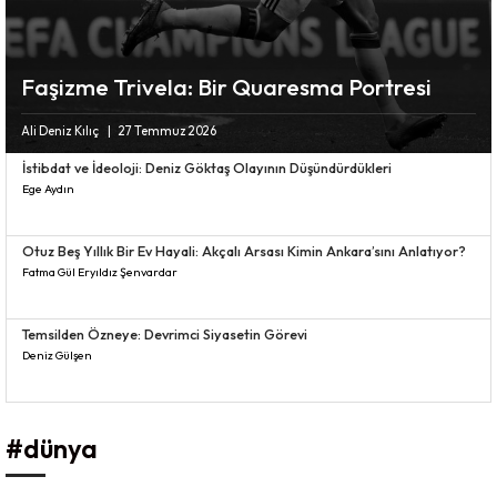
Faşizme Trivela: Bir Quaresma Portresi
Ali Deniz Kılıç
27 Temmuz 2026
İstibdat ve İdeoloji: Deniz Göktaş Olayının Düşündürdükleri
Ege Aydın
Otuz Beş Yıllık Bir Ev Hayali: Akçalı Arsası Kimin Ankara’sını Anlatıyor?
Fatma Gül Eryıldız Şenvardar
Temsilden Özneye: Devrimci Siyasetin Görevi
Deniz Gülşen
#dünya