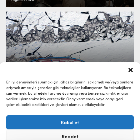
Bir Yol Bulmak ya da Bir Yol Açmak: Arayışçılık
En iyi deneyimleri sunmak için, cihaz bilgilerini saklamak ve/veya bunlara
ve Solda “Beleş Gol” Merakı
erişmek amacıyla çerezler gibi teknolojiler kullanıyoruz. Bu teknolojilere
3 Ağustos 2026
izin vermek, bu sitedeki tarama davranışı veya benzersiz kimlikler gibi
verileri işlememize izin verecektir. Onay vermemek veya onayı geri
çekmek, belirli özellikleri ve işlevleri olumsuz etkileyebilir.
Ayrım, 2024 - İletişim:
ayrim@ayrim.org
Kabul et
künye
Reddet