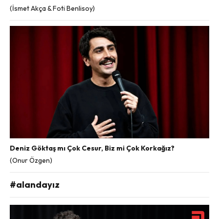
(İsmet Akça & Foti Benlisoy)
Deniz Göktaş mı Çok Cesur, Biz mi Çok Korkağız?
(Onur Özgen)
#alandayız