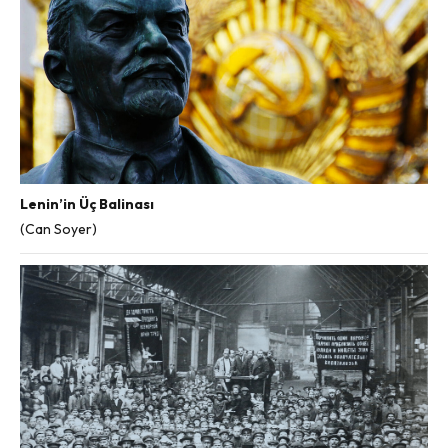
Lenin’in Üç Balinası
(Can Soyer)