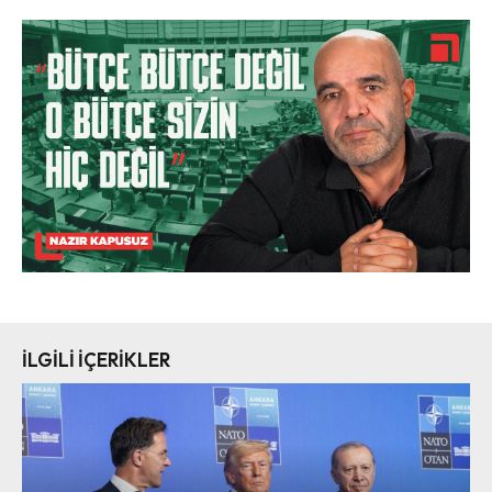
İLGİLİ İÇERİKLER