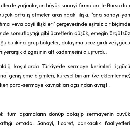
tlerde yoğunlaşan büyük sanayi firmaları ile Bursa’da
çük-orta işletmeler arasındaki ilişki, ‘ana sanayi-ya
ımcı veya bayii ilişkileri’ çerçevesinde eşitsiz bir biçimd
inde somutlaştığı gibi ücretlerin düşük, emeğin örgütsü
 bu ikinci grup bölgeler, dolaşıma ucuz girdi ve işgüc
hiyerarşik dizgesinin alt kademesini oluşturdu.
 aldığı koşullarda Türkiye’de sermaye kesimleri, işgüc
nai genişleme biçimleri, küresel birikim (ve eklemlenme
reken para-sermaye kaynakları açısından ayrıştı.
eki tüm aşamaların dönüp dolaşıp sermayenin büyü
ttığı ortada. Sanayi, ticaret, bankacılık faaliyetler