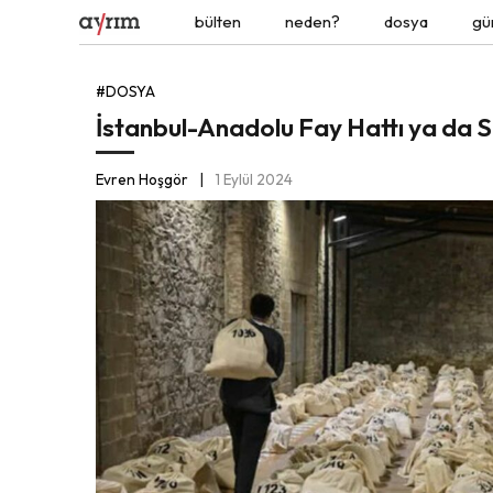
bülten
neden?
dosya
gü
#DOSYA
İstanbul-Anadolu Fay Hattı ya da Se
Evren Hoşgör
1 Eylül 2024