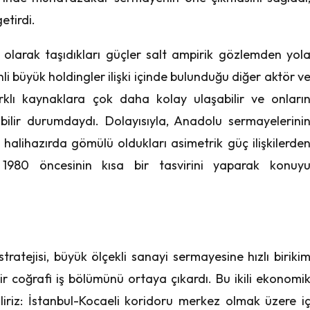
etirdi.
 olarak taşıdıkları güçler salt ampirik gözlemden yol
nli büyük holdingler ilişki içinde bulunduğu diğer aktör v
arklı kaynaklara çok daha kolay ulaşabilir ve onları
ilir durumdaydı. Dolayısıyla, Anadolu sermayelerini
halihazırda gömülü oldukları asimetrik güç ilişkilerde
1980 öncesinin kısa bir tasvirini yaparak konuy
ratejisi, büyük ölçekli sanayi sermayesine hızlı biriki
r coğrafi iş bölümünü ortaya çıkardı. Bu ikili ekonomi
liriz: İstanbul-Kocaeli koridoru merkez olmak üzere i