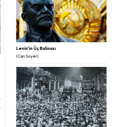
Lenin’in Üç Balinası
(Can Soyer)
a
i
-
i
e
r
ı
;