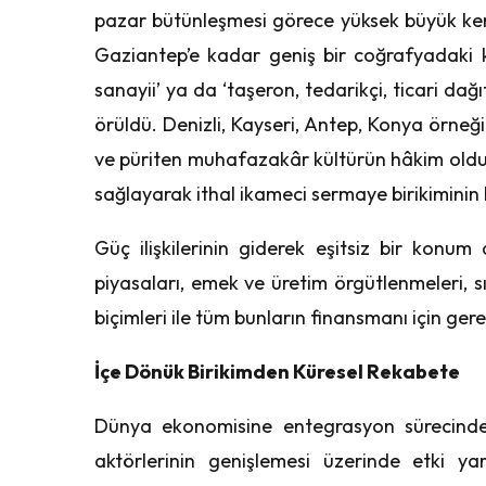
pazar bütünleşmesi görece yüksek büyük ken
Gaziantep’e kadar geniş bir coğrafyadaki kü
sanayii’ ya da ‘taşeron, tedarikçi, ticari dağıt
örüldü. Denizli, Kayseri, Antep, Konya örneğ
ve püriten muhafazakâr kültürün hâkim olduğu
sağlayarak ithal ikameci sermaye birikiminin 
Güç ilişkilerinin giderek eşitsiz bir konum
piyasaları, emek ve üretim örgütlenmeleri, sı
biçimleri ile tüm bunların finansmanı için ge
İçe Dönük Birikimden Küresel Rekabete
Dünya ekonomisine entegrasyon sürecind
aktörlerinin genişlemesi üzerinde etki yara