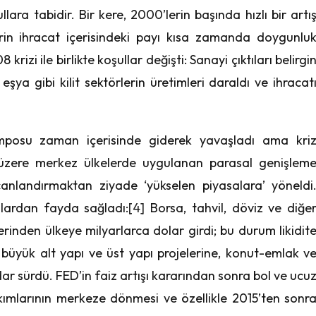
lara tabidir. Bir kere, 2000’lerin başında hızlı bir artı
lerin ihracat içerisindeki payı kısa zamanda doygunlu
8 krizi ile birlikte koşullar değişti: Sanayi çıktıları belirgi
ya gibi kilit sektörlerin üretimleri daraldı ve ihracat
posu zaman içerisinde giderek yavaşladı ama kri
üzere merkez ülkelerde uygulanan parasal genişlem
 canlandırmaktan ziyade ‘yükselen piyasalara’ yöneldi
ılardan fayda sağladı:
[4]
Borsa, tahvil, döviz ve diğe
rinden ülkeye milyarlarca dolar girdi; bu durum likidit
̈yük alt yapı ve üst yapı projelerine, konut-emlak v
adar sürdü. FED’in faiz artışı kararından sonra bol ve ucu
kımlarının merkeze dönmesi ve özellikle 2015’ten sonr