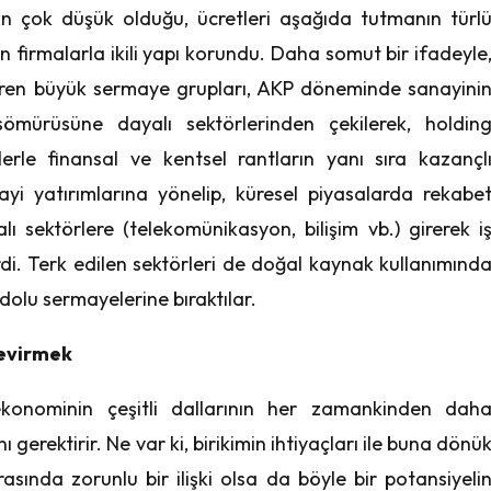
 çok düşük olduğu, ücretleri aşağıda tutmanın türl
 firmalarla ikili yapı korundu. Daha somut bir ifadeyle
tiren büyük sermaye grupları, AKP döneminde sanayini
mürüsüne dayalı sektörlerinden çekilerek, holdin
erle finansal ve kentsel rantların yanı sıra kazançl
nayi yatırımlarına yönelip, küresel piyasalarda rekabe
ı sektörlere (telekomünikasyon, bilişim vb.) girerek i
dirdi. Terk edilen sektörleri de doğal kaynak kullanımınd
lu sermayelerine bıraktılar.
Çevirmek
 ekonominin çeşitli dallarının her zamankinden dah
 gerektirir. Ne var ki, birikimin ihtiyaçları ile buna dönü
arasında zorunlu bir ilişki olsa da böyle bir potansiyeli