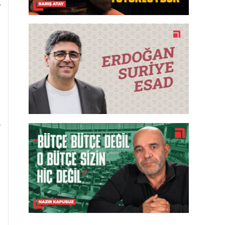
e
i
n
l
l
a
t
a
i
ı
a