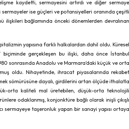
elişme kaydetti, sermayesini artırdı ve diğer sermay
li sermayeler ise güçleri ve potansiyelleri oranında çeşitl
mü ilişkileri bağlamında önceki dönemlerden devralına
italizmin yapısına farklı halkalardan dahil oldu. Kürese
’ biçiminde gerçekleşen bu ilişki, daha önce İstanbu
 1980 sonrasında Anadolu ve Marmara’daki küçük ve ort
lmuş oldu. Nihayetinde, ihracat piyasalarında rekabe
k sömürüsüne dayalı, girdilerini artan ölçüde ithalatl
ük-orta kaliteli mal üretebilen, düşük-orta teknolojil
ünlere odaklanmış, konjonktüre bağlı olarak inişli çıkışl
ncı sermayeye taşeronluk yapan bir sanayi yapısı ortay