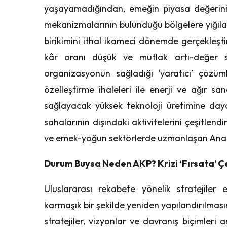
yaşayamadığından, emeğin piyasa değerinin
mekanizmalarının bulunduğu bölgelere yığılan
birikimini ithal ikameci dönemde gerçekleş
kâr oranı düşük ve mutlak artı-değer sö
organizasyonun sağladığı ‘yaratıcı’ çözüml
özelleştirme ihaleleri ile enerji ve ağır sa
sağlayacak yüksek teknoloji üretimine dayal
sahalarının dışındaki aktivitelerini çeşitlen
ve emek-yoğun sektörlerde uzmanlaşan Anado
Durum Buysa Neden AKP? Krizi ‘Fırsata’ 
Uluslararası rekabete yönelik stratejiler
karmaşık bir şekilde yeniden yapılandırılmasını
stratejiler, vizyonlar ve davranış biçimleri 