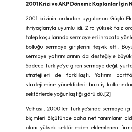
2001 Krizi ve AKP Dönemi: Kaplanlar İçin 
2001 krizinin ardından uygulanan Güçlü E
ihtiyaçlarıyla uyumlu idi. Zira yüksek faiz o
talep koşullarında sermayeleri ihracata yönl
bolluğu sermaye girişlerini teşvik etti. Bü
sermaye yatırımlarının da desteğiyle büyük 
Sadece Türkiye’ye giren sermaye değil, yurtdı
stratejileri de farklılaştı. Yatırım por
stratejilerine yöneldikleri; bazı iş kollarında
sektörlerde yoğunlaştığı görüldü.
[2]
Velhasıl, 2000’ler Türkiye’sinde sermaye içi
biçimleri ölçütünde daha net tanımlanır ol
alanı yüksek sektörlerden eklemlenen firm