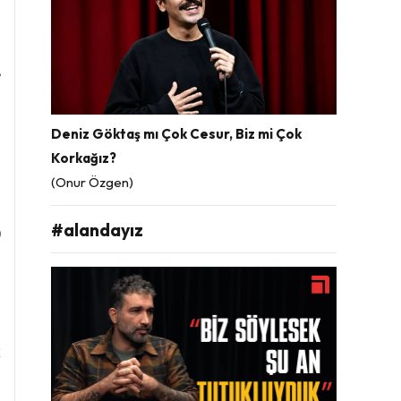
n
n
e
z
ü
Deniz Göktaş mı Çok Cesur, Biz mi Çok
Korkağız?
(Onur Özgen)
ü
#alandayız
)
k
i