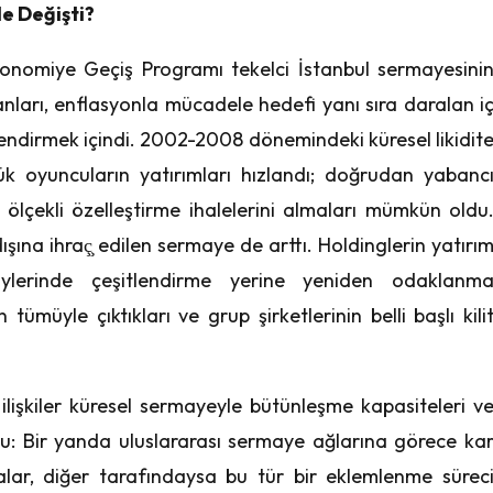
Ne Değişti?
konomiye Geçiş Programı tekelci İstanbul sermayesini
ranları, enflasyonla mücadele hedefi yanı sıra daralan i
endirmek içindi. 2002-2008 dönemindeki küresel likidit
yük oyuncuların yatırımları hızlandı; doğrudan yabanc
ölçekli özelleştirme ihalelerini almaları mümkün oldu
şına ihraç̧ edilen sermaye de arttı. Holdinglerin yatırı
tföylerinde çeşitlendirme yerine yeniden odaklanm
n tümüyle çıktıkları ve grup şirketlerinin belli başlı kili
 ilişkiler küresel sermayeyle bütünleşme kapasiteleri v
du: Bir yanda uluslararası sermaye ağlarına görece ka
alar, diğer tarafındaysa bu tür bir eklemlenme sürec