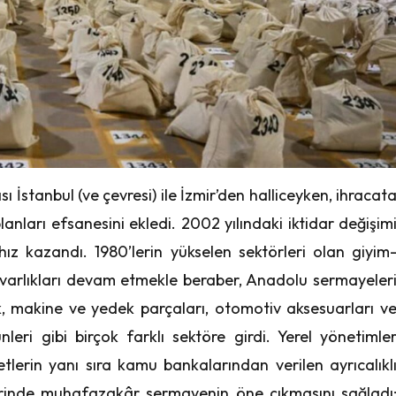
ı İstanbul (ve çevresi) ile İzmir’den halliceyken, ihracat
ları efsanesini ekledi. 2002 yılındaki iktidar değişim
hız kazandı. 1980’lerin yükselen sektörleri olan giyim
e varlıkları devam etmekle beraber, Anadolu sermayeler
k, makine ve yedek parçaları, otomotiv aksesuarları v
leri gibi birçok farklı sektöre girdi. Yerel yönetimle
tlerin yanı sıra kamu bankalarından verilen ayrıcalıkl
lerinde muhafazakâr sermayenin öne çıkmasını sağladı