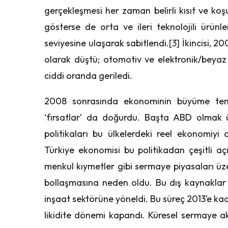
gerçekleşmesi her zaman belirli kısıt ve koşul
gösterse de orta ve ileri teknolojili ürün
seviyesine ulaşarak sabitlendi.
[3]
İkincisi, 200
olarak düştü; otomotiv ve elektronik/beyaz eş
ciddi oranda geriledi.
2008 sonrasında ekonominin büyüme tem
‘fırsatlar’ da doğurdu. Başta ABD olmak 
politikaları bu ülkelerdeki reel ekonomiyi
Türkiye ekonomisi bu politikadan çeşitli aç
menkul kıymetler gibi sermaye piyasaları üze
bollaşmasına neden oldu. Bu dış kaynaklar bu
inşaat sektörüne yöneldi. Bu süreç 2013’e k
likidite dönemi kapandı. Küresel sermaye a