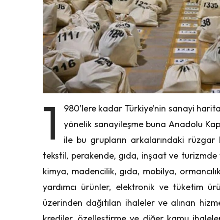
1
980’lere kadar Türkiye’nin sanayi haritas
yönelik sanayileşme buna Anadolu Kaplan
ile bu grupların arkalarındaki rüzgar 
tekstil, perakende, gıda, inşaat ve turizmd
kimya, madencilik, gıda, mobilya, ormancılı
yardımcı ürünler, elektronik ve tüketim ürün
üzerinden dağıtılan ihaleler ve alınan hizme
krediler, özelleştirme ve diğer kamu ihale