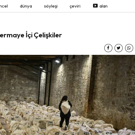
ncel
dünya
söyleşi
çeviri
alan
rmaye İçi Çelişkiler