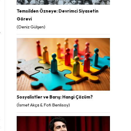
Temsilden Özneye: Devrimci Siyasetin
Görevi
a
(Deniz Gülşen)
e
n
n
n
u
Sosyalistler ve Barış: Hangi Çözüm?
(İsmet Akça & Foti Benlisoy)
m
k
ç