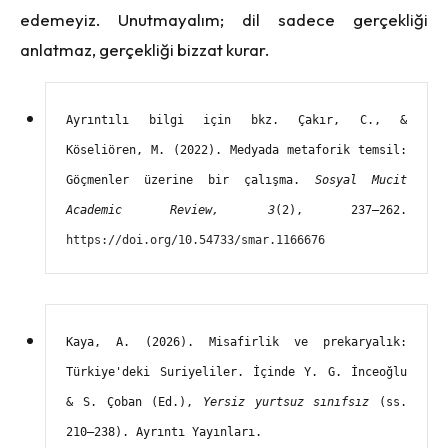
edemeyiz. Unutmayalım; dil sadece gerçekliği
anlatmaz, gerçekliği bizzat kurar.
Ayrıntılı bilgi için bkz. Çakır, C., & 
Köseliören, M. (2022). Medyada metaforik temsil: 
Göçmenler üzerine bir çalışma. 
Sosyal Mucit 
Academic Review, 3
(2), 237–262. 
https://doi.org/10.54733/smar.1166676
Kaya, A. (2026). Misafirlik ve prekaryalık: 
Türkiye'deki Suriyeliler. İçinde Y. G. İnceoğlu 
& S. Çoban (Ed.), 
Yersiz yurtsuz sınıfsız
 (ss. 
210–238). Ayrıntı Yayınları.