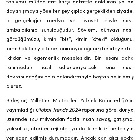
toplumu mültecilere karşı nefretle dolduran ya da
dayanışmaya yönelten şey çıplak gerçeklikten ziyade,
o gerçekliğin medya ve siyaset eliyle nasıl
ambalajlanıp sunulduğudur. Söylem, dünyayı nasıl
gördüğümüzü, kimin “biz”, kimin “öteki” olduğunu;
kime hak tanıyıp kime tanımayacağımızı belirleyen bir
iktidar ve egemenlik meselesidir. Bir insanı daha
tanımadan nasıl adlandırıyorsak, ona nasıl
davranılacağını da o adlandırmayla baştan belirlemiş
oluruz.
Birleşmiş Milletler Mülteciler Yüksek Komiserliği’nin
yayımladığı
Global Trends 2024
raporuna göre, dünya
üzerinde 120 milyondan fazla insan savaş, çatışma,
yoksulluk, otoriter rejimler ya da iklim krizi nedeniyle
yerinden edilmiş durumdadır. Ancak can alıcı nokta