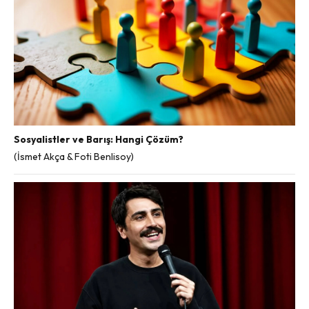
Sosyalistler ve Barış: Hangi Çözüm?
(İsmet Akça & Foti Benlisoy)