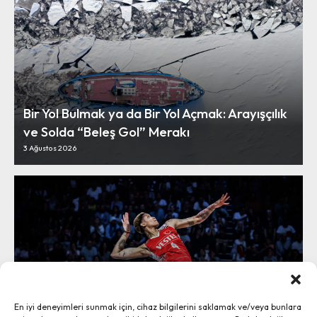
Bir Yol Bulmak ya da Bir Yol Açmak: Arayışçılık
ve Solda “Beleş Gol” Merakı
3 Ağustos 2026
Vargas Hava Yolları’yla Havana’ya:
En iyi deneyimleri sunmak için, cihaz bilgilerini saklamak ve/veya bunlara
“Sosyalizme Rağmen Başarı” Miti