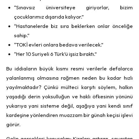
“Sınavsız üniversiteye giriyorlar, bizim
çocuklarımız dışarıda kalıyor.”
“Hastanelerde biz sıra beklerken onlar önceliğe
sahip.”
“TOKİ evleri onlara bedava verilecek.”
“Her 10 Suriyeli 6 Türk’ü işsiz bıraktı.”
Bu iddiaların büyük kısmı resmi verilerle defalarca
yalanlanmış olmasına rağmen neden bu kadar hızlı
yayılmaktadır? Çünkü mülteci karşıtı söylem, halkın
yaşadığı derin yoksulluğun ve haklı öfkesinin yönünü
yukarıya yani sisteme değil, aşağıya yani kendi sınıf
kardeşine yönlendiren muazzam bir günah keçisi işlevi
görür.
Gelin gerçekleri konuşalım: Kiraları artıran, savaştan