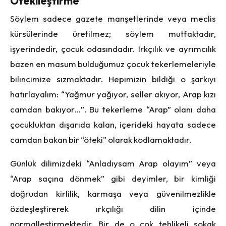
Ötekileştirme
Söylem sadece gazete manşetlerinde veya meclis
kürsülerinde üretilmez; söylem mutfaktadır,
işyerindedir, çocuk odasındadır. Irkçılık ve ayrımcılık
bazen en masum bulduğumuz çocuk tekerlemeleriyle
bilincimize sızmaktadır. Hepimizin bildiği o şarkıyı
hatırlayalım: “Yağmur yağıyor, seller akıyor, Arap kızı
camdan bakıyor…”. Bu tekerleme “Arap” olanı daha
çocukluktan dışarıda kalan, içerideki hayata sadece
camdan bakan bir “öteki” olarak kodlamaktadır.
Günlük dilimizdeki “Anladıysam Arap olayım” veya
“Arap saçına dönmek” gibi deyimler, bir kimliği
doğrudan kirlilik, karmaşa veya güvenilmezlikle
özdeşleştirerek ırkçılığı dilin içinde
normalleştirmektedir. Bir de o çok tehlikeli sokak