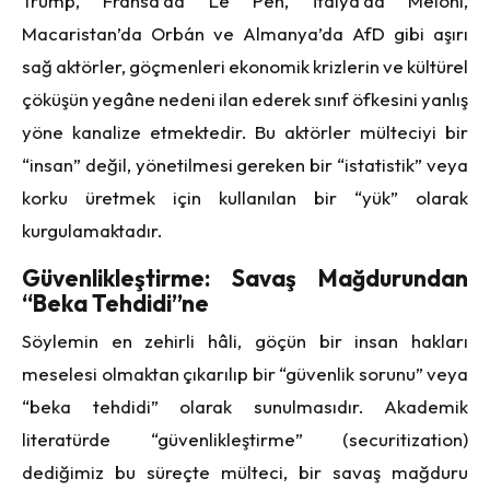
Trump, Fransa’da Le Pen, İtalya’da Meloni,
Macaristan’da Orbán ve Almanya’da AfD gibi aşırı
sağ aktörler, göçmenleri ekonomik krizlerin ve kültürel
çöküşün yegâne nedeni ilan ederek sınıf öfkesini yanlış
yöne kanalize etmektedir. Bu aktörler mülteciyi bir
“insan” değil, yönetilmesi gereken bir “istatistik” veya
korku üretmek için kullanılan bir “yük” olarak
kurgulamaktadır.
Güvenlikleştirme: Savaş Mağdurundan
“Beka Tehdidi”ne
Söylemin en zehirli hâli, göçün bir insan hakları
meselesi olmaktan çıkarılıp bir “güvenlik sorunu” veya
“beka tehdidi” olarak sunulmasıdır. Akademik
literatürde “güvenlikleştirme” (securitization)
dediğimiz bu süreçte mülteci, bir savaş mağduru