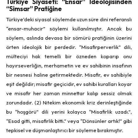
Türkiye Siyaseti: “Ensar” İdeolojisinden
“Simsar” Pratiğine
Türkiye’deki siyasal söylemde uzun süre dini referanslı
“ensar-muhacir” söylemi kullanılmıştır. Ancak bu
söylem, aslında devasa bir sömürü pratiğinin üzerini
örten ideolojik bir perdedir. “Misafirperverlik” dili,
mülteciyi hak temelli bir özneden koparıp onu
hayırseverliğin, merhametin ve ev sahibinin insafının
bir nesnesi haline getirmektedir. Misafir, ev sahibiyle
eşit değildir; misafir geçicidir, ev sahibi kuralları koyar
ve misafir her zaman minnettar kalıp sessiz olmak
zorundadır. (2) Nitekim ekonomik kriz derinleştiğinde
bu “hoşgörü” dili yerini kolayca “Misafirlik uzadı.”,
“Esad gitti, misafirlik bitti.” veya “Dönsünler artık!” gibi
tepkisel ve düşmanlaştırıcı bir söyleme bırakmıştır.