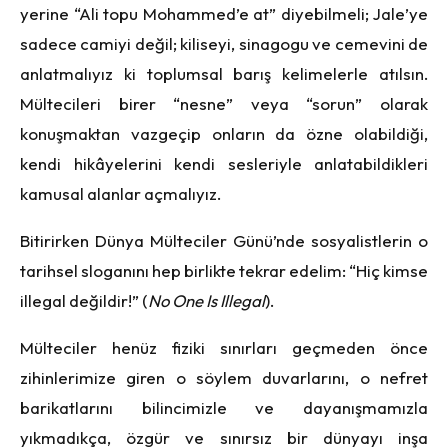
yerine “Ali topu Mohammed’e at” diyebilmeli; Jale’ye
sadece camiyi değil; kiliseyi, sinagogu ve cemevini de
anlatmalıyız ki toplumsal barış kelimelerle atılsın.
Mültecileri birer “nesne” veya “sorun” olarak
konuşmaktan vazgeçip onların da özne olabildiği,
kendi hikâyelerini kendi sesleriyle anlatabildikleri
kamusal alanlar açmalıyız.
Bitirirken Dünya Mülteciler Günü’nde sosyalistlerin o
tarihsel sloganını hep birlikte tekrar edelim: “Hiç kimse
illegal değildir!” (
No One Is Illegal
).
Mülteciler henüz fiziki sınırları geçmeden önce
zihinlerimize giren o söylem duvarlarını, o nefret
barikatlarını bilincimizle ve dayanışmamızla
yıkmadıkça, özgür ve sınırsız bir dünyayı inşa