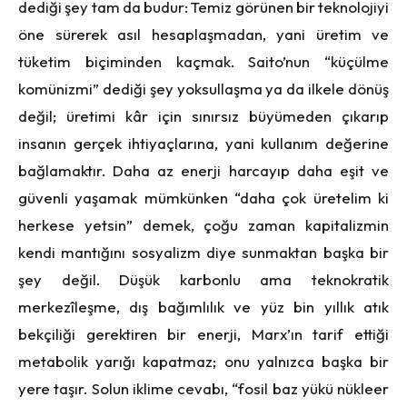
dediği şey tam da budur: Temiz görünen bir teknolojiyi
öne sürerek asıl hesaplaşmadan, yani üretim ve
tüketim biçiminden kaçmak. Saito’nun “küçülme
komünizmi” dediği şey yoksullaşma ya da ilkele dönüş
değil; üretimi kâr için sınırsız büyümeden çıkarıp
insanın gerçek ihtiyaçlarına, yani kullanım değerine
bağlamaktır. Daha az enerji harcayıp daha eşit ve
güvenli yaşamak mümkünken “daha çok üretelim ki
herkese yetsin” demek, çoğu zaman kapitalizmin
kendi mantığını sosyalizm diye sunmaktan başka bir
şey değil. Düşük karbonlu ama teknokratik
merkezîleşme, dış bağımlılık ve yüz bin yıllık atık
bekçiliği gerektiren bir enerji, Marx’ın tarif ettiği
metabolik yarığı kapatmaz; onu yalnızca başka bir
yere taşır. Solun iklime cevabı, “fosil baz yükü nükleer