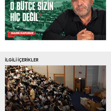
İLGİLİ İÇERİKLER