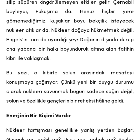
silip süpüren öngörülemeyen etkiler gelir. Çernobil
böyleydi, Fukuşima da. Henüz hiçbir yere
gömemediğimiz, kuşaklar boyu bekçilik isteyecek
nükleer atıklar da. Nükleer doğaya hükmetmek değil;
Engels’in tam da uyardığı şey: Doğanın dışında durup
ona yabancı bir halkı boyunduruk altına alan fatihin
kibri ile yaklaşmak.
Bu yazı, o kibirle solun arasındaki mesafeyi
konuşmaya çağırıyor. Çünkü yeni bir duygu durumu
olarak nükleeri savunmak bugün sadece sağın değil,
solun ve özellikle gençlerin bir refleksi hâline geldi.
Enerjinin Bir Biçimi Vardır
Nükleer tartışması genellikle yanlış yerden başlar:
Güvenli mi, değil mi? Ucuz mu, pahalı mı? Bunlar