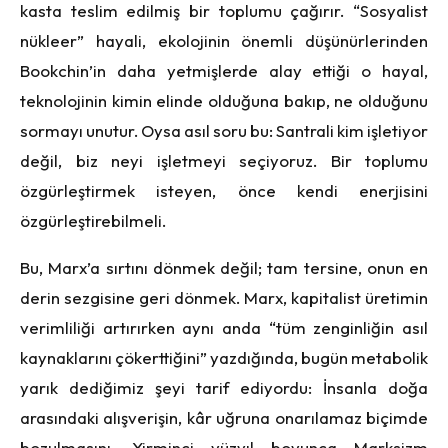
kasta teslim edilmiş bir toplumu çağırır. “Sosyalist
nükleer” hayali, ekolojinin önemli düşünürlerinden
Bookchin’in daha yetmişlerde alay ettiği o hayal,
teknolojinin kimin elinde olduğuna bakıp, ne olduğunu
sormayı unutur. Oysa asıl soru bu: Santrali kim işletiyor
değil, biz neyi işletmeyi seçiyoruz. Bir toplumu
özgürleştirmek isteyen, önce kendi enerjisini
özgürleştirebilmeli.
Bu, Marx’a sırtını dönmek değil; tam tersine, onun en
derin sezgisine geri dönmek. Marx, kapitalist üretimin
verimliliği artırırken aynı anda “tüm zenginliğin asıl
kaynaklarını çökerttiğini” yazdığında, bugün metabolik
yarık dediğimiz şeyi tarif ediyordu: İnsanla doğa
arasındaki alışverişin, kâr uğruna onarılamaz biçimde
bozulmasını. Yirminci yüzyıl boyunca Marksizm