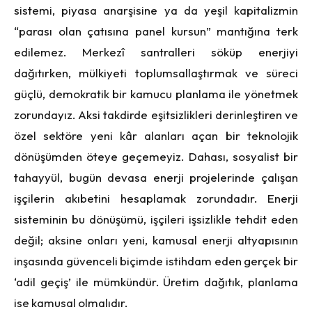
sistemi, piyasa anarşisine ya da yeşil kapitalizmin
“parası olan çatısına panel kursun” mantığına terk
edilemez. Merkezî santralleri söküp enerjiyi
dağıtırken, mülkiyeti toplumsallaştırmak ve süreci
güçlü, demokratik bir kamucu planlama ile yönetmek
zorundayız. Aksi takdirde eşitsizlikleri derinleştiren ve
özel sektöre yeni kâr alanları açan bir teknolojik
dönüşümden öteye geçemeyiz. Dahası, sosyalist bir
tahayyül, bugün devasa enerji projelerinde çalışan
işçilerin akıbetini hesaplamak zorundadır. Enerji
sisteminin bu dönüşümü, işçileri işsizlikle tehdit eden
değil; aksine onları yeni, kamusal enerji altyapısının
inşasında güvenceli biçimde istihdam eden gerçek bir
‘adil geçiş’ ile mümkündür. Üretim dağıtık, planlama
ise kamusal olmalıdır.