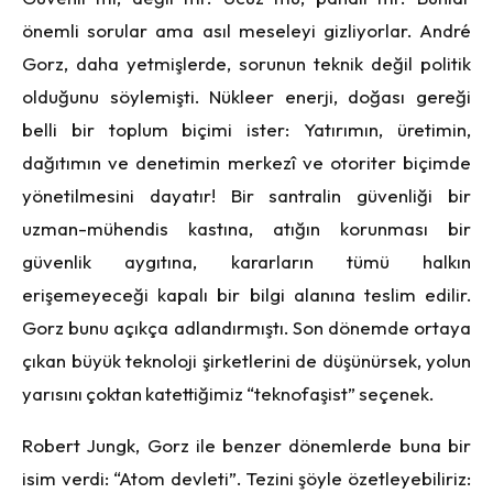
önemli sorular ama asıl meseleyi gizliyorlar. André
Gorz, daha yetmişlerde, sorunun teknik değil politik
olduğunu söylemişti. Nükleer enerji, doğası gereği
belli bir toplum biçimi ister: Yatırımın, üretimin,
dağıtımın ve denetimin merkezî ve otoriter biçimde
yönetilmesini dayatır! Bir santralin güvenliği bir
uzman-mühendis kastına, atığın korunması bir
güvenlik aygıtına, kararların tümü halkın
erişemeyeceği kapalı bir bilgi alanına teslim edilir.
Gorz bunu açıkça adlandırmıştı. Son dönemde ortaya
çıkan büyük teknoloji şirketlerini de düşünürsek, yolun
yarısını çoktan katettiğimiz “teknofaşist” seçenek.
Robert Jungk, Gorz ile benzer dönemlerde buna bir
isim verdi: “Atom devleti”. Tezini şöyle özetleyebiliriz: