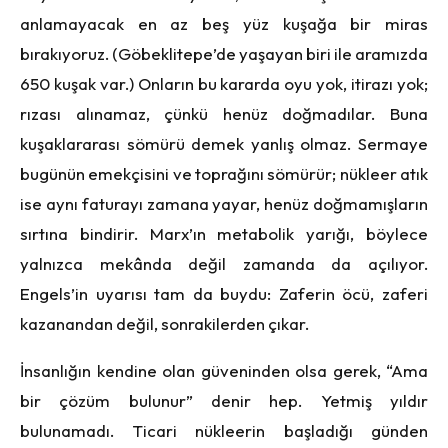
anlamayacak en az beş yüz kuşağa bir miras
bırakıyoruz. (Göbeklitepe’de yaşayan biri ile aramızda
650 kuşak var.) Onların bu kararda oyu yok, itirazı yok;
rızası alınamaz, çünkü henüz doğmadılar. Buna
kuşaklararası sömürü demek yanlış olmaz. Sermaye
bugünün emekçisini ve toprağını sömürür; nükleer atık
ise aynı faturayı zamana yayar, henüz doğmamışların
sırtına bindirir. Marx’ın metabolik yarığı, böylece
yalnızca mekânda değil zamanda da açılıyor.
Engels’in uyarısı tam da buydu: Zaferin öcü, zaferi
kazanandan değil, sonrakilerden çıkar.
İnsanlığın kendine olan güveninden olsa gerek, “Ama
bir çözüm bulunur” denir hep. Yetmiş yıldır
bulunamadı. Ticari nükleerin başladığı günden