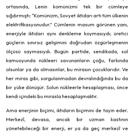
ortasında, Lenin komünizmi tek bir cümleye
sığdırmıştı: “Komünizm, Sovyet iktidarı artı tüm ülkenin
elektrifikasyonudur.” Cümlenin masum görünen yanı,
enerjiyle iktidarı aynı denkleme koymasıydı; üretici
güçlerin sınırsız gelişimini doğrudan özgürleşmenin
ölçüsü saymasıydı. Bugün partide, sendikada, sol
kamuoyunda nükleeri savunanların çoğu, farkında
olsunlar ya da olmasınlar, bu mirasın çocuklarıdır. Ve
her miras gibi, sorgulanmadan devralındığında bu da
bir yüke dönüşür. Solun nükleerle hesaplaşması, önce
kendi içindeki bu mirasla hesaplaşmaktır.
Ama enerjinin biçimi, iktidarın biçimini de tayin eder.
Merkezî, devasa, ancak bir uzman kastının
yönetebileceği bir enerji, er ya da geç merkezî ve