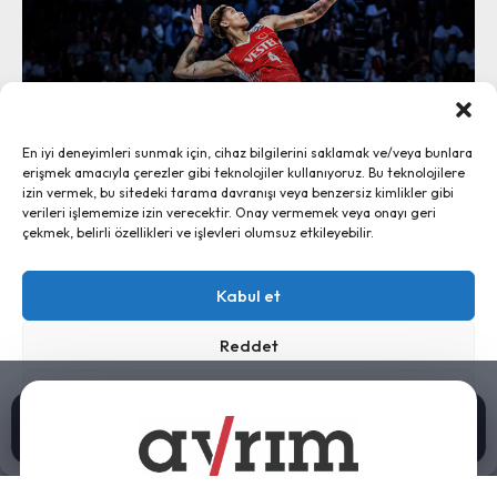
Vargas Hava Yolları’yla Havana’ya:
En iyi deneyimleri sunmak için, cihaz bilgilerini saklamak ve/veya bunlara
“Sosyalizme Rağmen Başarı” Miti
erişmek amacıyla çerezler gibi teknolojiler kullanıyoruz. Bu teknolojilere
2 Ağustos 2026
izin vermek, bu sitedeki tarama davranışı veya benzersiz kimlikler gibi
verileri işlememize izin verecektir. Onay vermemek veya onayı geri
çekmek, belirli özellikleri ve işlevleri olumsuz etkileyebilir.
Ayrım, 2024 - İletişim:
ayrim@ayrim.org
Kabul et
künye
Reddet
Tercihleri görüntüle
Sosyalistler Nükleere Neden Karşı Çıkmalı?
0:00 / 15:46
Gizlilik Bildirimi
Künye