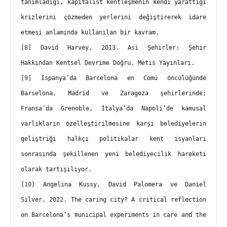
tanımladığı, kapitalist kentleşmenin kendi yarattığı 
krizlerini çözmeden yerlerini değiştirerek idare 
etmesi anlamında kullanılan bir kavram.
[8]
 David Harvey, 2013. Asi Şehirler: Şehir 
Hakkından Kentsel Devrime Doğru. Metis Yayınları.
[9]
 İspanya’da Barcelona en Comú öncülüğünde 
Barselona, Madrid ve Zaragoza şehirlerinde; 
Fransa’da Grenoble, İtalya’da Napoli’de kamusal 
varlıkların özelleştirilmesine karşı belediyelerin 
geliştriği halkçı politikalar kent isyanları 
sonrasında şekillenen yeni belediyecilik hareketi 
olarak tartışılıyor.
[10]
 Angelina Kussy, David Palomera ve Daniel 
Silver, 2022. The caring city? A critical reflection 
on Barcelona’s municipal experiments in care and the 