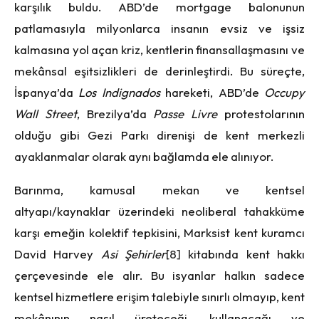
karşılık buldu. ABD’de mortgage balonunun
patlamasıyla milyonlarca insanın evsiz ve işsiz
kalmasına yol açan kriz, kentlerin finansallaşmasını ve
mekânsal eşitsizlikleri de derinleştirdi. Bu süreçte,
İspanya’da
Los Indignados
hareketi, ABD’de
Occupy
Wall Street
, Brezilya’da
Passe Livre
protestolarının
olduğu gibi Gezi Parkı direnişi de kent merkezli
ayaklanmalar olarak aynı bağlamda ele alınıyor.
Barınma, kamusal mekan ve kentsel
altyapı/kaynaklar üzerindeki neoliberal tahakküme
karşı emeğin kolektif tepkisini, Marksist kent kuramcı
David Harvey
Asi Şehirler
[8]
kitabında kent hakkı
çerçevesinde ele alır. Bu isyanlar halkın sadece
kentsel hizmetlere erişim talebiyle sınırlı olmayıp, kent
mekânının nasıl üreteceği, kullanacağı ve