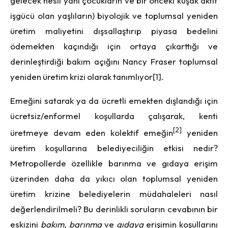
gelecek nesil yani çocukların ve bir önceki kuşak aktif
işgücü olan yaşlıların) biyolojik ve toplumsal yeniden
üretim maliyetini dışsallaştırıp piyasa bedelini
ödemekten kaçındığı için ortaya çıkarttığı ve
derinleştirdiği bakım açığını Nancy Fraser toplumsal
yeniden üretim krizi olarak tanımlıyor
[1]
.
Emeğini satarak ya da ücretli emekten dışlandığı için
ücretsiz/enformel koşullarda çalışarak, kenti
[2]
üretmeye devam eden kolektif emeğin
yeniden
üretim koşullarına belediyeciliğin etkisi nedir?
Metropollerde özellikle barınma ve gıdaya erişim
üzerinden daha da yıkıcı olan toplumsal yeniden
üretim krizine belediyelerin müdahaleleri nasıl
değerlendirilmeli? Bu derinlikli soruların cevabının bir
eskizini
bakım, barınma
ve
gıdaya
erişimin koşullarını