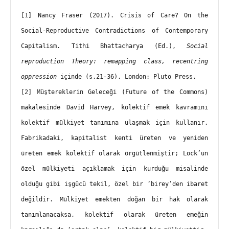
[1]
 Nancy Fraser (2017). Crisis of Care? On the 
Social-Reproductive Contradictions of Contemporary 
Capitalism. Tithi Bhattacharya (Ed.), 
Social 
reproduction Theory: remapping class, recentring 
oppression
 içinde (s.21-36). London: Pluto Press.
[2]
 Müştereklerin Geleceği (Future of the Commons) 
makalesinde David Harvey, kolektif emek kavramını 
kolektif mülkiyet tanımına ulaşmak için kullanır. 
Fabrikadaki, kapitalist kenti üreten ve yeniden 
üreten emek kolektif olarak örgütlenmiştir; Lock’un 
özel mülkiyeti açıklamak için kurduğu misalinde 
olduğu gibi işgücü tekil, özel bir ‘birey’den ibaret 
değildir. Mülkiyet emekten doğan bir hak olarak 
tanımlanacaksa, kolektif olarak üreten emeğin 