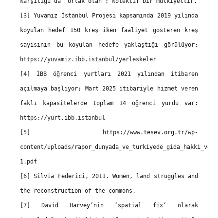
karşılığı da ‘ortak olan’; kolektif bir mülkiyettir.
[3]
 Yuvamız İstanbul Projesi kapsamında 2019 yılında 
koyulan hedef 150 kreş iken faaliyet gösteren kreş 
sayısının bu koyulan hedefe yaklaştığı görülüyor: 
https://yuvamiz.ibb.istanbul/yerleskeler
[4]
 İBB öğrenci yurtları 2021 yılından itibaren 
açılmaya başlıyor; Mart 2025 itibariyle hizmet veren 
faklı kapasitelerde toplam 14 öğrenci yurdu var: 
https://yurt.ibb.istanbul
[5]
 https://www.tesev.org.tr/wp-
content/uploads/rapor_dunyada_ve_turkiyede_gida_hakki_ve_g
1.pdf
[6]
 Silvia Federici, 2011. Women, land struggles and 
the reconstruction of the commons.
[7]
 David Harvey’nin ‘spatial fix’ olarak 