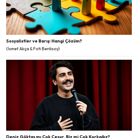
Sosyalistler ve Barış: Hangi Çözüm?
(İsmet Akça & Foti Benlisoy)
Deniz Göktaş mı Çok Cesur, Biz mi Çok Korkağız?