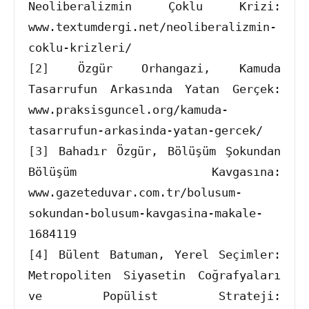
Neoliberalizmin Çoklu Krizi: 
www.textumdergi.net/neoliberalizmin-
[2]
 Özgür Orhangazi, Kamuda 
Tasarrufun Arkasında Yatan Gerçek: 
www.praksisguncel.org/kamuda-
[3]
 Bahadır Özgür, Bölüşüm Şokundan 
Bölüşüm Kavgasına: 
www.gazeteduvar.com.tr/bolusum-
sokundan-bolusum-kavgasina-makale-
[4]
 Bülent Batuman, Yerel Seçimler: 
Metropoliten Siyasetin Coğrafyaları 
ve Popülist Strateji: 