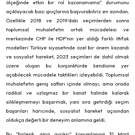
ölçeğinde etkin bir rol kazanamama” durumunu
açıklayacak bazı ipuçlarına başvurabiliriz en azından.
Özellikle 2018 ve 2019’daki seçimlerden sonra
toplumsal muhalefetin ortak mücadelesi ve
merkezinde CHP ile HDP’nin yer aldığı farklı ittifak
modelleri Türkiye siyasetinde özel bir önem kazandı
ve sosyalist hareket, 2023 seçimleri de dahil olmak
üzere oluşan bu konjonktürde kendisine yer
açabilecek mücadele taktikleri izleyebildi. Toplumsal
muhalefetin geniş safları içinde olmayı, ama orada
radikal ve uzlaşmaz bir kanat halinde kalarak
silikleşmemeyi başarmak, yanı sıra getirdiği seçim
başarıları haricinde, sosyalist hareket açısından
oldukça değerli bir deneyim anlamına geldi.
Bu “birleşik, ama ayrıksı” konumlanışın 31 Mart