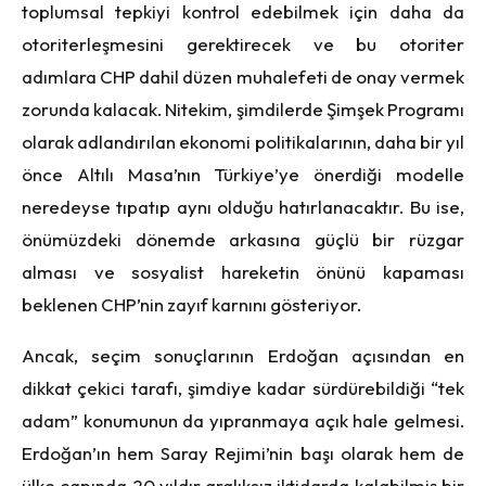
toplumsal tepkiyi kontrol edebilmek için daha da
otoriterleşmesini gerektirecek ve bu otoriter
adımlara CHP dahil düzen muhalefeti de onay vermek
zorunda kalacak. Nitekim, şimdilerde Şimşek Programı
olarak adlandırılan ekonomi politikalarının, daha bir yıl
önce Altılı Masa’nın Türkiye’ye önerdiği modelle
neredeyse tıpatıp aynı olduğu hatırlanacaktır. Bu ise,
önümüzdeki dönemde arkasına güçlü bir rüzgar
alması ve sosyalist hareketin önünü kapaması
beklenen CHP’nin zayıf karnını gösteriyor.
Ancak, seçim sonuçlarının Erdoğan açısından en
dikkat çekici tarafı, şimdiye kadar sürdürebildiği “tek
adam” konumunun da yıpranmaya açık hale gelmesi.
Erdoğan’ın hem Saray Rejimi’nin başı olarak hem de
ülke çapında 20 yıldır aralıksız iktidarda kalabilmiş bir