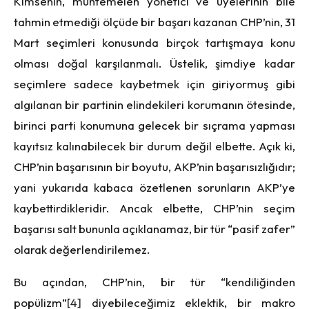
Kimsenin, muhtemelen yönetici ve üyelerinin bile
tahmin etmediği ölçüde bir başarı kazanan CHP’nin, 31
Mart seçimleri konusunda birçok tartışmaya konu
olması doğal karşılanmalı. Üstelik, şimdiye kadar
seçimlere sadece kaybetmek için giriyormuş gibi
algılanan bir partinin elindekileri korumanın ötesinde,
birinci parti konumuna gelecek bir sıçrama yapması
kayıtsız kalınabilecek bir durum değil elbette. Açık ki,
CHP’nin başarısının bir boyutu, AKP’nin başarısızlığıdır;
yani yukarıda kabaca özetlenen sorunların AKP’ye
kaybettirdikleridir. Ancak elbette, CHP’nin seçim
başarısı salt bununla açıklanamaz, bir tür “pasif zafer”
olarak değerlendirilemez.
Bu açından, CHP’nin, bir tür “kendiliğinden
popülizm”
[4]
diyebileceğimiz eklektik, bir makro