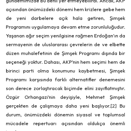
gündemimizde bu denli yer etmeyebilirdi. Ancak, AKP
açısından önümüzdeki dönemi hem krizlere gebe hem
de yeni darbelere açık hala getiren, Şimşek
Programını uygulamaya devam etme zorunluluğudur.
Yaşanan ağır seçim yenilgisine rağmen Erdoğan’ın da
sermayenin de uluslararası çevrelerin de ve elbette
düzen muhalefetinin de Şimşek Programı dışında bir
seçeneği yoktur. Dahası, AKP’nin hem seçimi hem de
birinci parti olma konumunu kaybetmesi, Şimşek
Programı karşısında farklı alternatifler denemesini
son derece zorlaştıracak biçimde elini zayıflatmıştır.
Özgür Orhangazi’nin deyişiyle, Mehmet Şimşek
gerçekten de çalışmaya daha yeni başlıyor.
[2]
Bu
durum, önümüzdeki dönemin siyasal ve toplumsal
mücadele repertuarı açısından oldukça önemli