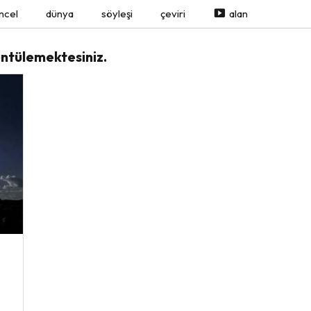
ncel
dünya
söyleşi
çeviri
alan
üntülemektesiniz.