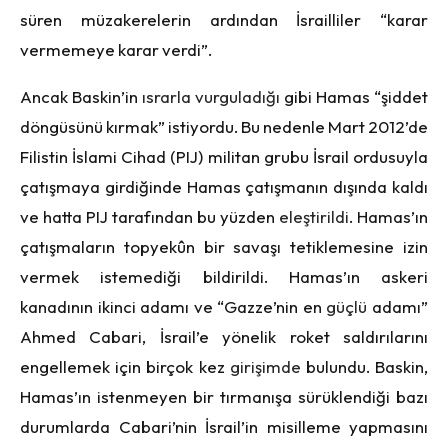
süren müzakerelerin ardından İsrailliler “karar
vermemeye karar verdi”.
Ancak Baskin’in
ısrarla vurguladığı
gibi Hamas “şiddet
döngüsünü kırmak” istiyordu. Bu nedenle Mart 2012’de
Filistin İslami Cihad (PIJ) militan grubu İsrail ordusuyla
çatışmaya girdiğinde Hamas çatışmanın dışında kaldı
ve hatta PIJ tarafından bu yüzden
eleştirildi
. Hamas’ın
çatışmaların topyekûn bir savaşı tetiklemesine izin
vermek istemediği bildirildi. Hamas’ın askeri
kanadının ikinci adamı ve “Gazze’nin en
güçlü
adamı”
Ahmed Cabari, İsrail’e yönelik roket saldırılarını
engellemek için birçok kez
girişimde
bulundu. Baskin,
Hamas’ın istenmeyen bir tırmanışa sürüklendiği bazı
durumlarda Cabari’nin İsrail’in misilleme yapmasını