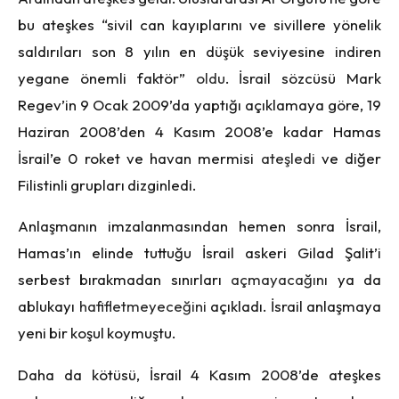
bu ateşkes “sivil can kayıplarını ve sivillere yönelik
saldırıları son 8 yılın en düşük seviyesine indiren
yegane önemli faktör”
oldu
. İsrail sözcüsü Mark
Regev’in 9 Ocak 2009’da yaptığı açıklamaya göre, 19
Haziran 2008’den 4 Kasım 2008’e kadar Hamas
İsrail’e 0 roket ve havan mermisi
ateşledi
ve diğer
Filistinli grupları dizginledi.
Anlaşmanın imzalanmasından hemen sonra İsrail,
Hamas’ın elinde tuttuğu İsrail askeri Gilad Şalit’i
serbest bırakmadan sınırları
açmayacağını
ya da
ablukayı
hafifletmeyeceğini
açıkladı. İsrail anlaşmaya
yeni bir koşul koymuştu.
Daha da kötüsü, İsrail 4 Kasım 2008’de ateşkes