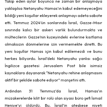
Takip eden aylar boyunca ne zaman bir anlaşmaya
yaklaşılsa Netanyahu Hamas’ın kabul edemeyeceğini
bildiği yeni koşullar ekleyerek anlaşmayı adeta sabote
etti. Temmuz 2024’ün sonlarında İsrail, Gazze-Mısır
sınırında kalıcı bir askeri varlık
bulundurmakta
ve
mültecilerin Gazze’nin kuzeyindeki evlerine kısıtlama
olmaksızın dönmelerine izin vermemekte diretti. Bu
yeni koşullar Hamas için kabul edilemezdi ve bunu
herkes biliyordu. İsrail’deki Netanyahu yanlısı sağcı
İngilizce gazetesi Jerusalem Post bile isimsiz
kaynaklara dayanarak “Netanyahu rehine anlaşmasını
aktif bir şekilde sabote ediyor”
manşetini
attı.
Ardından 31 Temmuz’da İsrail, Hamas’ın
müzakerelerde kilit bir rolü olan siyasi büro şefi İsmail
Heniye’yi
öldürdü
. Bu, İsrail’in ateşkese niyeti