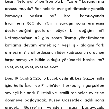
kesin. Netanyahu’nun Trump’a bir “zafer” kazandırma
arzusu muydu? Rehinelerin eve getirilmesine yönelik
kamuoyu baskısı mı? İsrail kamuoyunda
İsraillilerin
%60 ila 70’in
in savaşın sona ermesini
desteklediğini gösteren büyük bir değişim mi?
Netanyahu’nun 42 gün sonra Trump yönetiminden
katliama devam etmek için
yeşil ışık
aldığını fark
etmesi mi? İsrail ordusunun lider kadrosunun ordunun
hırpalanmış ve bitkin olduğu yönündeki baskısı mı?
Evet, evet, evet, evet ve evet.
Dün, 19 Ocak 2025, 15 buçuk aydır ilk kez Gazze halkı
için, hatta İsrail ve Filistin’deki herkes için gerçekten
sevinçli bir andı. Filistinli ve İsrailli rehineler evlerine
dönmeye başlayacak, Kuzey Gazze’deki açlık sona
erecek, Gazze’nin yeniden inşası başlayacak,