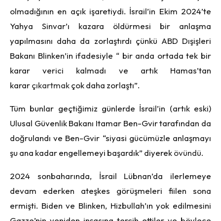
olmadığının en açık işaretiydi. İsrail’in Ekim 2024’te
Yahya Sinvar’ı kazara öldürmesi bir anlaşma
yapılmasını daha da zorlaştırdı çünkü ABD Dışişleri
Bakanı Blinken’in ifadesiyle “ bir anda ortada tek bir
karar verici kalmadı ve artık Hamas’tan
karar
çıkartmak
çok daha zorlaştı”.
Tüm bunlar geçtiğimiz günlerde İsrail’in (artık eski)
Ulusal Güvenlik Bakanı Itamar Ben-Gvir tarafından da
doğrulandı ve Ben-Gvir “siyasi gücümüzle anlaşmayı
şu ana kadar engellemeyi başardık” diyerek
övündü.
2024 sonbaharında, İsrail Lübnan’da ilerlemeye
devam ederken ateşkes görüşmeleri fiilen sona
ermişti. Biden ve Blinken, Hizbullah’ın yok edilmesini
Gazze’nin yeniden inşasına tercih ettiler ve böylece