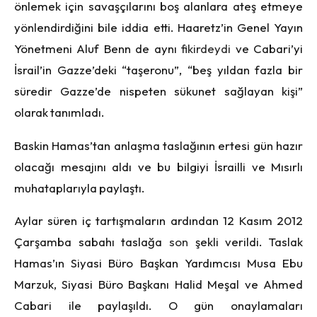
önlemek için savaşçılarını boş alanlara ateş etmeye
yönlendirdiğini bile iddia etti. Haaretz’in Genel Yayın
Yönetmeni Aluf Benn de aynı
fikirdeydi
ve Cabari’yi
İsrail’in Gazze’deki “taşeronu”, “beş yıldan fazla bir
süredir Gazze’de nispeten sükunet sağlayan kişi”
olarak tanımladı.
Baskin Hamas’tan anlaşma taslağının ertesi gün hazır
olacağı mesajını aldı ve bu bilgiyi İsrailli ve Mısırlı
muhataplarıyla paylaştı.
Aylar süren iç tartışmaların ardından 12 Kasım 2012
Çarşamba sabahı taslağa
son
şekli verildi. Taslak
Hamas’ın Siyasi Büro Başkan Yardımcısı Musa Ebu
Marzuk, Siyasi Büro Başkanı Halid Meşal ve Ahmed
Cabari ile paylaşıldı. O gün onaylamaları