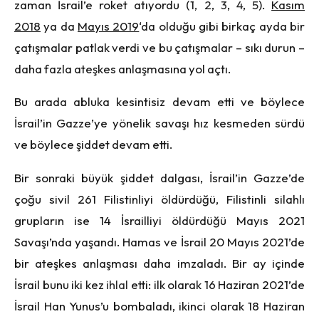
zaman İsrail’e roket atıyordu (1
,
2
,
3
,
4
,
5
).
Kasım
2018
ya da
Mayıs 2019
‘da olduğu gibi birkaç ayda bir
çatışmalar patlak verdi ve bu çatışmalar – sıkı durun –
daha fazla ateşkes anlaşmasına yol açtı.
Bu arada abluka kesintisiz devam etti ve böylece
İsrail’in Gazze’ye yönelik savaşı hız kesmeden sürdü
ve böylece şiddet devam etti.
Bir sonraki büyük şiddet dalgası, İsrail’in Gazze’de
çoğu sivil 261 Filistinliyi öldürdüğü, Filistinli silahlı
grupların ise 14 İsrailliyi öldürdüğü Mayıs 2021
Savaşı’nda yaşandı. Hamas ve İsrail 20 Mayıs 2021’de
bir ateşkes anlaşması daha imzaladı. Bir ay içinde
İsrail bunu iki kez
ihlal
etti: ilk olarak 16 Haziran 2021’de
İsrail Han Yunus’u bombaladı, ikinci olarak 18 Haziran