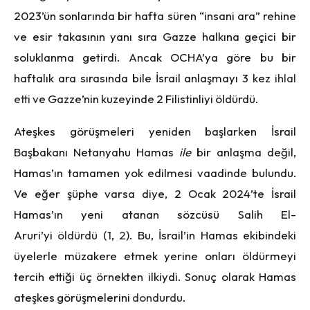
2023’ün sonlarında bir hafta süren “insani ara” rehine
ve esir takasının yanı sıra Gazze halkına geçici bir
soluklanma getirdi. Ancak OCHA’ya göre bu bir
haftalık ara sırasında bile İsrail anlaşmayı 3 kez
ihlal
etti
ve Gazze’nin kuzeyinde 2 Filistinliyi öldürdü.
Ateşkes görüşmeleri yeniden başlarken İsrail
Başbakanı Netanyahu Hamas
ile
bir anlaşma değil,
Hamas’ın tamamen yok edilmesi vaadinde bulundu.
Ve eğer şüphe varsa diye, 2 Ocak 2024’te İsrail
Hamas’ın yeni atanan sözcüsü Salih El-
Aruri’yi
öldürdü
(
1
,
2
). Bu, İsrail’in Hamas ekibindeki
üyelerle müzakere etmek yerine onları öldürmeyi
tercih ettiği üç örnekten ilkiydi. Sonuç olarak Hamas
ateşkes görüşmelerini
dondurdu
.