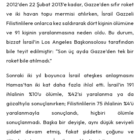
2012’den 22 Şubat 2013’e kadar, Gazze’den sıfır roket
ve iki havan topu mermisi atılırken, İsrail Gazzeli
Filistinlilere onlarca kez saldırarak dört kişinin ölümüne
ve 91 kişinin yaralanmasına neden
oldu
. Bu durum,
bizzat İsrail’in Los Angeles Başkonsolosu tarafından
bile
teyit
edilmiştir: “Son üç ayda Gazze’den tek bir
roket bile atılmadı.”
Sonraki iki yıl boyunca İsrail ateşkes anlaşmasını
Hamas’tan iki kat daha fazla
ihlal etti
. İsrail’in 191
ihlalinin %10’u ölümle, %42’si yaralanma ya da
gözaltıyla sonuçlanırken; Filistinlilerin 75 ihlalinin %4’ü
yaralanmayla sonuçlandı, hiçbiri ölümle
sonuçlanmadı. Başka bir deyişle, aynı düşük seviyeli
şiddet devam etmiş, fakat şiddetin çoğunu ve