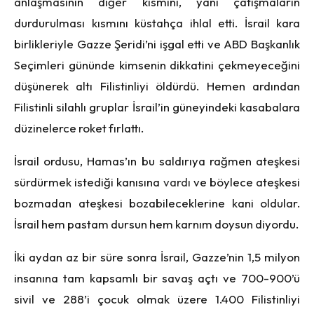
anlaşmasının diğer kısmını, yani çatışmaların
durdurulması kısmını küstahça ihlal etti. İsrail kara
birlikleriyle Gazze Şeridi’ni işgal etti ve ABD Başkanlık
Seçimleri gününde kimsenin dikkatini çekmeyeceğini
düşünerek altı Filistinliyi öldürdü. Hemen ardından
Filistinli silahlı gruplar İsrail’in güneyindeki kasabalara
düzinelerce roket fırlattı.
İsrail ordusu, Hamas’ın bu saldırıya rağmen ateşkesi
sürdürmek istediği kanısına
vardı
ve böylece ateşkesi
bozmadan ateşkesi bozabileceklerine kani oldular.
İsrail hem pastam dursun hem karnım doysun diyordu.
İki aydan az bir süre sonra İsrail, Gazze’nin 1,5 milyon
insanına tam kapsamlı bir savaş açtı ve 700-900’ü
sivil ve 288’i çocuk olmak üzere 1.400 Filistinliyi