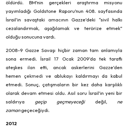
öldürdü. BM’nin gerçekleri araştırma misyonu
yayımladığı Goldstone Raporu’nun 408. sayfasında
İsrail’in savaştaki
amacının
Gazze’deki “sivil halkı
cezalandırmak, aşağılamak ve terörize etmek”
olduğu sonucuna vardı.
2008-9 Gazze Savaşı hiçbir zaman tam anlamıyla
sona ermedi. İsrail 17 Ocak 2009’da tek taraflı
ateşkes
ilan
etti, ancak askerlerini Gazze’den
hemen
çekmedi
ve ablukayı kaldırmayı da kabul
etmedi. Sonuç, çatışmaların bir kez daha karşılıklı
olarak devam etmesi oldu. Asıl soru İsrail’in yeni bir
saldırıya
geçip
geçmeyeceği
değil,
ne
zaman
geçeceğiydi.
2012