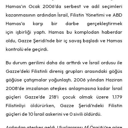
Hamas’ın Ocak 2006’da serbest ve adil seçimleri
kazanmasının ardından İsrail, Filistin Yönetimi ve ABD
Hamas’a karşı bir darbe gerçekleştirmek
için
işbirliği
yaptı. Hamas bu komplodan haberdar
oldu, Gazze Şeridi’nde bir iç savaş başladı ve Hamas
kontrolü ele geçirdi.
Bu durum gerilimi daha da arttırdı ve İsrail ordusu ile
Gazze’deki Filistinli direniş grupları arasındaki göğüs
göğüse çatışmalar yoğunlaştı. 2006 yılından Haziran
2008’de imzalanan ateşkes anlaşmasına kadar İsrail
güçleri Gazze’de 218’i çocuk olmak üzere 1.179
Filistinliyi
öldürürken
, Gazze Şeridi’ndeki Filistin
güçleri de 10 İsrail askerini ve 0 sivili öldürdü.
Ardından ateşkes geldi. Uluslararası Af Örgütü’ne göre