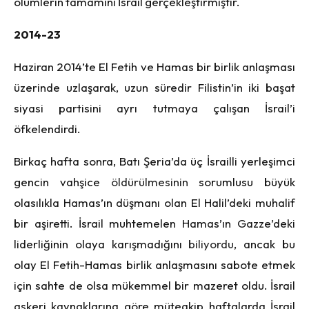
ölümlerin tamamını İsrail gerçekleştirmiştir.
2014-23
Haziran 2014’te El Fetih ve Hamas bir birlik anlaşması
üzerinde uzlaşarak, uzun süredir Filistin’in iki başat
siyasi partisini ayrı tutmaya çalışan İsrail’i
öfkelendirdi.
Birkaç hafta sonra, Batı Şeria’da üç İsrailli yerleşimci
gencin vahşice
öldürülmesinin
sorumlusu büyük
olasılıkla Hamas’ın düşmanı olan El Halil’deki muhalif
bir aşiretti. İsrail muhtemelen Hamas’ın Gazze’deki
liderliğinin olaya karışmadığını
biliyordu
, ancak bu
olay El Fetih-Hamas birlik anlaşmasını sabote etmek
için sahte de olsa mükemmel bir mazeret oldu. İsrail
askeri kaynaklarına göre müteakip haftalarda İsrail