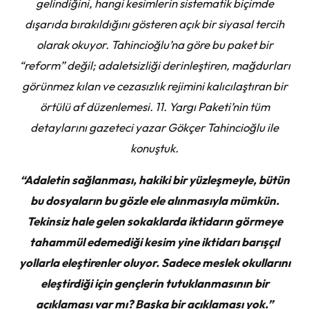
gelindiğini, hangi kesimlerin sistematik biçimde
dışarıda bırakıldığını gösteren açık bir siyasal tercih
olarak okuyor. Tahincioğlu’na göre bu paket bir
“reform” değil; adaletsizliği derinleştiren, mağdurları
görünmez kılan ve cezasızlık rejimini kalıcılaştıran bir
örtülü af düzenlemesi. 11. Yargı Paketi’nin tüm
detaylarını gazeteci yazar Gökçer Tahincioğlu ile
konuştuk.
“Adaletin sağlanması, hakiki bir yüzleşmeyle, bütün
bu dosyaların bu gözle ele alınmasıyla mümkün.
Tekinsiz hale gelen sokaklarda iktidarın görmeye
tahammül edemediği kesim yine iktidarı barışçıl
yollarla eleştirenler oluyor. Sadece meslek okullarını
eleştirdiği için gençlerin tutuklanmasının bir
açıklaması var mı? Başka bir açıklaması yok.”