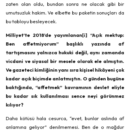
zaten olan oldu, bundan sonra ne olacak gibi bir
umutsuzluk hakim. Ve elbette bu paketin sonuçları da
bu tabloyu besleyecek.
Milliyet’te 2018’de yayımlanan
[i]
“Açık mektup:
Ben affetmiyorum” başlıklı yazında af
tartışmasını yalnızca hukuki değil, aynı zamanda
vicdani ve siyasal bir mesele olarak ele almıştın.
Ve gazeteci kimliğinin yanı sıra kişisel hikâyeni çok
kadar açık biçimde anlatmıştın. O günden bugüne
baktığında, “affetmek” kavramının devlet eliyle
bu kadar sık kullanılması sence neyi görünmez
kılıyor?
Daha kötüsü hala cesurca, “evet, bunlar aslında af
anlamına geliyor” denilmemesi. Ben de o mağdur