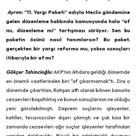
Ayrım:
“11. Yargı Paketi” adıyla Meclis gündemine
gelen düzenleme hakkında kamuoyunda hala “af
mı, düzenleme mi” tartışması sürüyor. Sen bu
paketin özünü nasıl tanımlarsın? Bu paket,
gerçekten bir yargı reformu mu, yoksa sonuçları
itibarıyla bir af mı?
Gökçer Tahincioğlu:
AKP’nin iktidara geldiği dönemde
en önemli vaatlerinden biri “af çıkarmamak”tı. Zira o
dönemde çıkartılan, Rahşan affı olarak bilinen kanunla
cezaevleri boşaltılmış ve bunun sonuçlarının ne olduğu
yeni görülebilmişti. Deprem suçlarını işleyenler,
katiller, tecavüzcüler dışarı çıkmıştı ve çok kısa bir
zamanda cezaevleri ağır suçlar işleyenler tarafından
yeniden dolduruldu. Büyük bir adaletsizlik duygusu