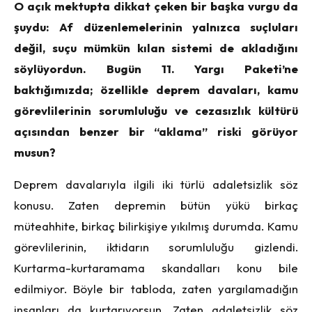
O açık mektupta dikkat çeken bir başka vurgu da
şuydu: Af düzenlemelerinin yalnızca suçluları
değil, suçu mümkün kılan sistemi de akladığını
söylüyordun. Bugün 11. Yargı Paketi’ne
baktığımızda; özellikle deprem davaları, kamu
görevlilerinin sorumluluğu ve cezasızlık kültürü
açısından benzer bir “aklama” riski görüyor
musun?
Deprem davalarıyla ilgili iki türlü adaletsizlik söz
konusu. Zaten depremin bütün yükü birkaç
müteahhite, birkaç bilirkişiye yıkılmış durumda. Kamu
görevlilerinin, iktidarın sorumluluğu gizlendi.
Kurtarma-kurtaramama skandalları konu bile
edilmiyor. Böyle bir tabloda, zaten yargılamadığın
insanları da kurtarıyorsun. Zaten adaletsizlik söz