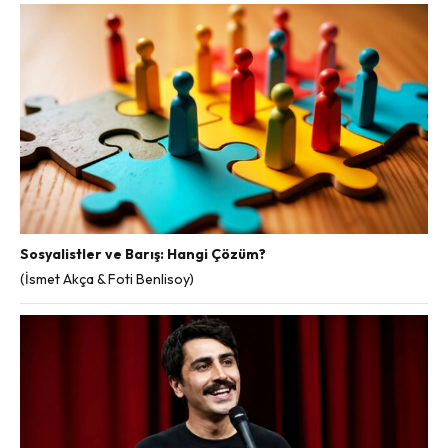
Sosyalistler ve Barış: Hangi Çözüm?
(İsmet Akça & Foti Benlisoy)