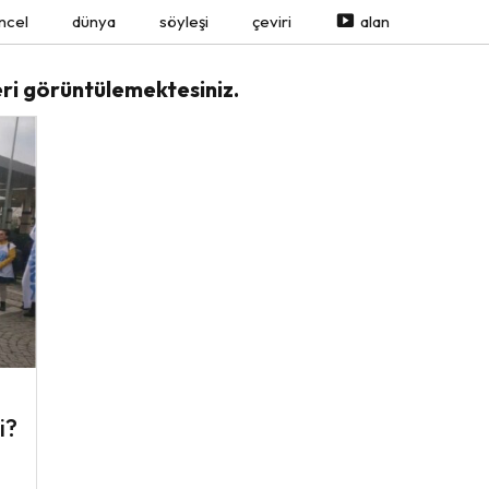
ncel
dünya
söyleşi
çeviri
alan
eri görüntülemektesiniz.
i?