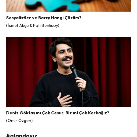
Sosyalistler ve Barış: Hangi Çözüm?
(İsmet Akça & Foti Benlisoy)
Deniz Göktaş mı Çok Cesur, Biz mi Çok Korkağız?
(Onur Özgen)
#alandayız