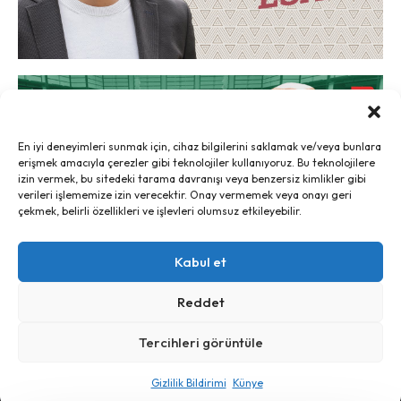
En iyi deneyimleri sunmak için, cihaz bilgilerini saklamak ve/veya bunlara
erişmek amacıyla çerezler gibi teknolojiler kullanıyoruz. Bu teknolojilere
izin vermek, bu sitedeki tarama davranışı veya benzersiz kimlikler gibi
verileri işlememize izin verecektir. Onay vermemek veya onayı geri
çekmek, belirli özellikleri ve işlevleri olumsuz etkileyebilir.
Kabul et
Reddet
Tercihleri görüntüle
Ayrım, 2024 - İletişim:
ayrim@ayrim.org
Gizlilik Bildirimi
Künye
künye