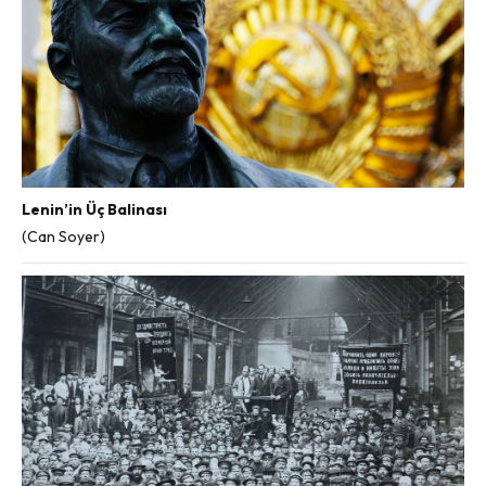
Lenin’in Üç Balinası
(Can Soyer)