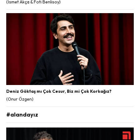
(İsmet Akça & Foti Benlisoy)
Deniz Göktaş mı Çok Cesur, Biz mi Çok Korkağız?
(Onur Özgen)
#alandayız