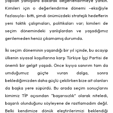
yapılan yanlışlara bakarak değerlendirmeye yatkın.
Kimileri için o değerlendirme dönemi –eksiğiyle
fazlasıyla– bitti, şimdi önümüzdeki stratejik hedeflerin
yeni taktik çalışmaları, politikaları var; kimileri de
seçim dönemindeki yanlışlardan ve yaşadığımız
gerilemeden henüz çıkamamış durumda.
İki seçim döneminin yaşandığı bir yıl içinde, bu acayip
ülkenin siyasal koşullarına karşı Türkiye İşçi Partisi de
önemli bir gelgit yaşadı. Önce kıyıya sanırım tam da
umduğumuz güçte vuran dalga, sonra
beklediğimizden daha güçlü çekilirken bize ait olanları
da başka yere süpürdü. Bu arada seçim sonuçlarını
kimimiz TİP açısından “başarısızlık” olarak niteledi,
başarılı olunduğunu söyleyene de rastlamadım değil.
Belki kendimize dönük eleştirilerimizi beklendiği