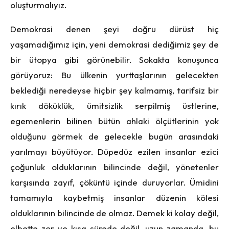
oluşturmalıyız.
Demokrasi denen şeyi doğru dürüst hiç
yaşamadığımız için, yeni demokrasi dediğimiz şey de
bir ütopya gibi görünebilir. Sokakta konuşunca
görüyoruz: Bu ülkenin yurttaşlarının gelecekten
beklediği neredeyse hiçbir şey kalmamış, tarifsiz bir
kırık döküklük, ümitsizlik serpilmiş üstlerine,
egemenlerin bilinen bütün ahlaki ölçütlerinin yok
olduğunu görmek de gelecekle bugün arasındaki
yarılmayı büyütüyor. Düpedüz ezilen insanlar ezici
çoğunluk olduklarının bilincinde değil, yönetenler
karşısında zayıf, çöküntü içinde duruyorlar. Ümidini
tamamıyla kaybetmiş insanlar düzenin kölesi
olduklarının bilincinde de olmaz. Demek ki kolay değil,
elbette zor ve kısa sürede değil, uzun zamanda, bu