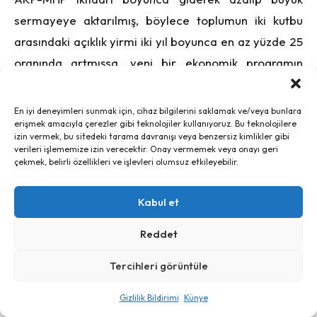
sermayeye aktarılmış, böylece toplumun iki kutbu
arasındaki açıklık yirmi iki yıl boyunca en az yüzde 25
oranında artmışsa, yeni bir ekonomik programın
hayata geçirilmesi gerekir. Yoksa ne olur? Sermaye
artık ülkenin tamamını yutacak kadar açmış ağzını ve
En iyi deneyimleri sunmak için, cihaz bilgilerini saklamak ve/veya bunlara
erişmek amacıyla çerezler gibi teknolojiler kullanıyoruz. Bu teknolojilere
onun doymazlığı hayatı yaşanmaz hale getiriyor.
izin vermek, bu sitedeki tarama davranışı veya benzersiz kimlikler gibi
Sokakta durum felaket. Kaldı ki bölüşüm sorunu
verileri işlememize izin verecektir. Onay vermemek veya onayı geri
çekmek, belirli özellikleri ve işlevleri olumsuz etkileyebilir.
çözülemezse siyasal demokrasinin atması gereken
adımlar da güvende olamaz.
Kabul et
Şunu ısrarla belirtmeliyiz: Kemerleri sıkma politikası,
Reddet
doğrudan müstehcendir, siyasal ahlaksızlıktır.
Tercihleri görüntüle
Sermayenin bu gözü dönmüşlüğüne karşı mücadele,
onun sınırlarına dayanmayı ve o sınırları daraltmayı
Gizlilik Bildirimi
Künye