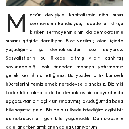
M
arx’ın deyişiyle, kapitalizmin nihai sınırı
sermayenin kendisiyse, tepede biriktikçe
biriken sermayenin sınırı da demokrasinin
sınırını gitgide daraltıyor. Bize verilmiş olan, içinde
yaşadığımız şu demokrasiden söz ediyoruz.
Sosyalistlerin bu ülkede altmış yıldır canhıraş
savunageldiği, çok önceden masaya yatırmamız
gerekirken ihmal ettiğimiz. Bu yüzden artık kanserli
hücrelerini temizlemek neredeyse olanaksız. Bizimki
kadar kötü olmasa da bu demokrasinin anayurdunda
üç çocuktan biri açlık sınırındaymış, okuduğumda bana
bile şaşırtıcı geldi. Biz de bu ülkede istediğimiz gibi bir
demokrasiyi bir gün bile yaşamadık. Demokrasinin
adını anarken artık onun adına utanıyorum.