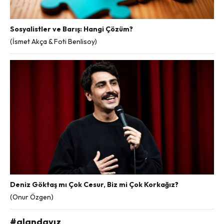
Sosyalistler ve Barış: Hangi Çözüm?
(İsmet Akça & Foti Benlisoy)
Deniz Göktaş mı Çok Cesur, Biz mi Çok Korkağız?
(Onur Özgen)
#alandayız