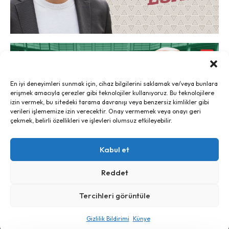
En iyi deneyimleri sunmak için, cihaz bilgilerini saklamak ve/veya bunlara
erişmek amacıyla çerezler gibi teknolojiler kullanıyoruz. Bu teknolojilere
izin vermek, bu sitedeki tarama davranışı veya benzersiz kimlikler gibi
verileri işlememize izin verecektir. Onay vermemek veya onayı geri
çekmek, belirli özellikleri ve işlevleri olumsuz etkileyebilir.
Kabul et
Reddet
Tercihleri görüntüle
Ayrım, 2024 - İletişim:
ayrim@ayrim.org
Gizlilik Bildirimi
Künye
künye