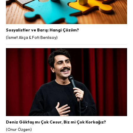
Sosyalistler ve Barış: Hangi Çözüm?
(İsmet Akça & Foti Benlisoy)
Deniz Göktaş mı Çok Cesur, Biz mi Çok Korkağız?
(Onur Özgen)