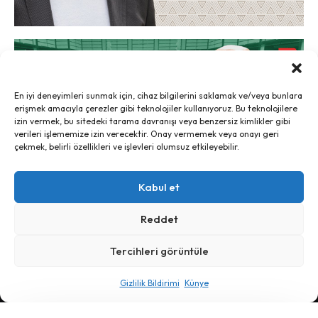
En iyi deneyimleri sunmak için, cihaz bilgilerini saklamak ve/veya bunlara
erişmek amacıyla çerezler gibi teknolojiler kullanıyoruz. Bu teknolojilere
izin vermek, bu sitedeki tarama davranışı veya benzersiz kimlikler gibi
verileri işlememize izin verecektir. Onay vermemek veya onayı geri
çekmek, belirli özellikleri ve işlevleri olumsuz etkileyebilir.
Kabul et
Reddet
Tercihleri görüntüle
Ayrım, 2024 - İletişim:
ayrim@ayrim.org
Gizlilik Bildirimi
Künye
künye