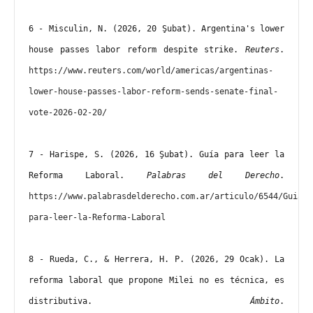
6 - Misculin, N. (2026, 20 Şubat). Argentina's lower 
house passes labor reform despite strike. 
Reuters
. 
https://www.reuters.com/world/americas/argentinas-
lower-house-passes-labor-reform-sends-senate-final-
vote-2026-02-20/
7 - Harispe, S. (2026, 16 Şubat). Guía para leer la 
Reforma Laboral. 
Palabras del Derecho
. 
https://www.palabrasdelderecho.com.ar/articulo/6544/Guia-
para-leer-la-Reforma-Laboral
8 - Rueda, C., & Herrera, H. P. (2026, 29 Ocak). La 
reforma laboral que propone Milei no es técnica, es 
distributiva. 
Ámbito
. 