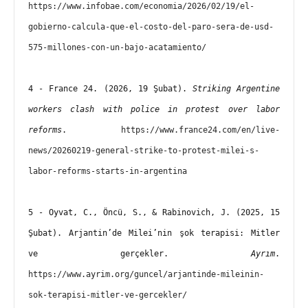
https://www.infobae.com/economia/2026/02/19/el-
gobierno-calcula-que-el-costo-del-paro-sera-de-usd-
575-millones-con-un-bajo-acatamiento/
4 - France 24. (2026, 19 Şubat). 
Striking Argentine 
workers clash with police in protest over labor 
reforms
. 
https://www.france24.com/en/live-
news/20260219-general-strike-to-protest-milei-s-
labor-reforms-starts-in-argentina
5 - Oyvat, C., Öncü, S., & Rabinovich, J. (2025, 15 
Şubat). Arjantin’de Milei’nin şok terapisi: Mitler 
ve gerçekler. 
Ayrım
. 
https://www.ayrim.org/guncel/arjantinde-mileinin-
sok-terapisi-mitler-ve-gercekler/