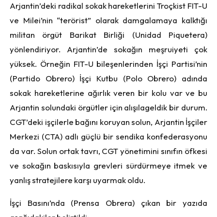
Arjantin’deki radikal sokak hareketlerini Troçkist FIT-U
ve Milei’nin “terörist” olarak damgalamaya kalktığı
militan örgüt Barikat Birliği (Unidad Piquetera)
yönlendiriyor. Arjantin’de sokağın meşruiyeti çok
yüksek. Örneğin FIT-U bileşenlerinden İşçi Partisi’nin
(Partido Obrero) İşçi Kutbu (Polo Obrero) adında
sokak hareketlerine ağırlık veren bir kolu var ve bu
Arjantin solundaki örgütler için alışılageldik bir durum.
CGT’deki işçilerle bağını koruyan solun, Arjantin İşçiler
Merkezi (CTA) adlı güçlü bir sendika konfederasyonu
da var. Solun ortak tavrı, CGT yönetimini sınıfın öfkesi
ve sokağın baskısıyla grevleri sürdürmeye itmek ve
yanlış stratejilere karşı uyarmak oldu.
İşçi Basını’nda (Prensa Obrera) çıkan bir yazıda