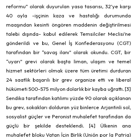
reformu” olarak duyurulan yasa tasarısı, 32’ye karşı
40 oyla -işçinin kaza ve hastalığı durumunda
maaşından kesinti öngören maddenin değiştirilmesi
talebi dışında- kabul edilerek Temsilciler Meclisi’ne
gönderildi ve bu, Genel İş Konfederasyonu (CGT)
tarafından bir “savaş ilanı” olarak okundu. CGT, bir
“uyarı” grevi olarak başta liman, ulaşım ve temel
hizmet sektörleri olmak üzere tüm üretimi durduran
24 saatlik başarılı bir grev organize etti ve liberal
hükümeti 500-575 milyon dolarlık bir kayba uğrattı. [3]
Sendika tarafından katılımı yüzde 90 olarak açıklanan
bu grev, sokakları dolduran yüz binlerce Arjantinli sol,
sosyalist güçler ve Peronist muhalefet tarafından da
güçlü bir şekilde desteklendi. [4] Ülkenin ana
muhalefet bloku Vatan İçin Birlik (Unión por la Patria)