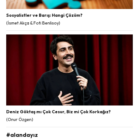
Sosyalistler ve Barış: Hangi Çözüm?
(İsmet Akça & Foti Benlisoy)
Deniz Göktaş mı Çok Cesur, Biz mi Çok Korkağız?
(Onur Özgen)
#alandayız