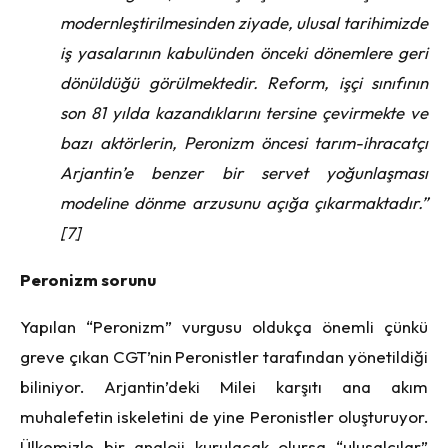
modernleştirilmesinden ziyade, ulusal tarihimizde
iş yasalarının kabulünden önceki dönemlere geri
dönüldüğü görülmektedir. Reform, işçi sınıfının
son 81 yılda kazandıklarını tersine çevirmekte ve
bazı aktörlerin, Peronizm öncesi tarım-ihracatçı
Arjantin’e benzer bir servet yoğunlaşması
modeline dönme arzusunu açığa çıkarmaktadır.”
[7]
Peronizm sorunu
Yapılan “Peronizm” vurgusu oldukça önemli çünkü
greve çıkan CGT’nin Peronistler tarafından yönetildiği
biliniyor. Arjantin’deki Milei karşıtı ana akım
muhalefetin iskeletini de yine Peronistler oluşturuyor.
Ülkemizle bir analoji kurulacak olursa “ulusalcılar”