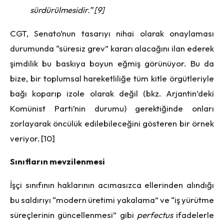
sürdürülmesidir.” [9]
CGT, Senato’nun tasarıyı nihai olarak onaylaması
durumunda “süresiz grev” kararı alacağını ilan ederek
şimdilik bu baskıya boyun eğmiş görünüyor. Bu da
bize, bir toplumsal hareketliliğe tüm kitle örgütleriyle
bağı koparıp izole olarak değil (bkz. Arjantin’deki
Komünist Parti’nin durumu) gerektiğinde onları
zorlayarak öncülük edilebileceğini gösteren bir örnek
veriyor. [10]
Sınıfların mevzilenmesi
İşçi sınıfının haklarının acımasızca ellerinden alındığı
bu saldırıyı “modern üretimi yakalama” ve “iş yürütme
süreçlerinin güncellenmesi” gibi
perfectus
ifadelerle