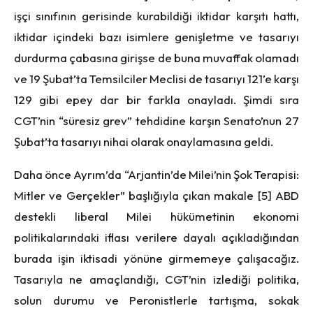
işçi sınıfının gerisinde kurabildiği iktidar karşıtı hattı,
iktidar içindeki bazı isimlere genişletme ve tasarıyı
durdurma çabasına girişse de buna muvaffak olamadı
ve 19 Şubat’ta Temsilciler Meclisi de tasarıyı 121’e karşı
129 gibi epey dar bir farkla onayladı. Şimdi sıra
CGT’nin “süresiz grev” tehdidine karşın Senato’nun 27
Şubat’ta tasarıyı nihai olarak onaylamasına geldi.
Daha önce Ayrım’da “Arjantin’de Milei’nin Şok Terapisi:
Mitler ve Gerçekler” başlığıyla çıkan makale [5] ABD
destekli liberal Milei hükümetinin ekonomi
politikalarındaki iflası verilere dayalı açıkladığından
burada işin iktisadi yönüne girmemeye çalışacağız.
Tasarıyla ne amaçlandığı, CGT’nin izlediği politika,
solun durumu ve Peronistlerle tartışma, sokak