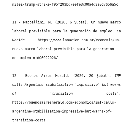
milei-trump-strike-f95f293bd7eefe3c00a4d3a0d7656a5c
11 - Rappallini, M. (2026, 6 Şubat). Un nuevo marco 
laboral previsible para la generación de empleo. 
La 
Nación
. 
https://www.lanacion.com.ar/economia/un-
nuevo-marco-laboral-previsible-para-la-generacion-
de-empleo-nid06022026/
12 - Buenos Aires Herald. (2026, 20 Şubat). 
IMF 
calls Argentine stabilization ‘impressive’ but warns 
of ‘transition costs’
. 
https://buenosairesherald.com/economics/imf-calls-
argentine-stabilization-impressive-but-warns-of-
transition-costs