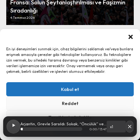
Fransa: Solun Şeytanlaştırılması ve Faşizmin
Sıradanlığı
4 Temmuz 2026
En iyi deneyimleri sunmak için, cihaz bilgilerini saklamak ve/veya bunlara
erişmek amacıyla çerezler gibi teknolojiler kullanıyoruz. Bu teknolojilere
izin vermek, bu sitedeki tarama davranışı veya benzersiz kimlikler gibi
verileri işlememize izin verecektir. Onay vermemek veya onayı geri
çekmek, belirli özellikleri ve işlevleri olumsuz etkileyebilir.
Kabul et
Küba’da Reform: Tehlikeler ve Endişeler
Reddet
4 Temmuz 2026
Tercihleri görüntüle
Arjantin, Grevle Sarsıldı: Sokak, “Öncülük” ve Strateji
0:00 / 13:47
Gizlilik Bildirimi
Künye
Ayrım, 2024 - İletişim:
ayrim@ayrim.org