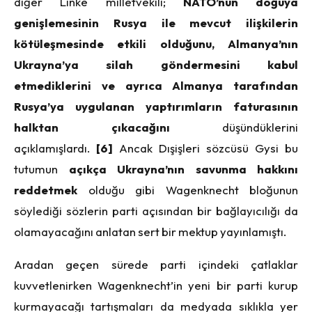
diğer Linke milletvekili;
NATO’nun doğuya
genişlemesinin Rusya ile mevcut ilişkilerin
kötüleşmesinde etkili olduğunu, Almanya’nın
Ukrayna’ya silah göndermesini kabul
etmediklerini ve ayrıca Almanya tarafından
Rusya’ya uygulanan yaptırımların faturasının
halktan çıkacağını
düşündüklerini
açıklamışlardı.
[6]
Ancak Dışişleri sözcüsü Gysi bu
tutumun
açıkça Ukrayna’nın savunma hakkını
reddetmek
olduğu gibi Wagenknecht bloğunun
söylediği sözlerin parti açısından bir bağlayıcılığı da
olamayacağını anlatan sert bir mektup yayınlamıştı.
Aradan geçen sürede parti içindeki çatlaklar
kuvvetlenirken Wagenknecht’in yeni bir parti kurup
kurmayacağı tartışmaları da medyada sıklıkla yer