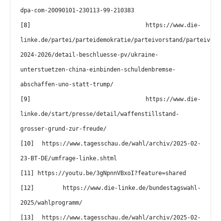
dpa-com-20090101-230113-99-210383
[8] 
https://www.die-
linke.de/partei/parteidemokratie/parteivorstand/parteivors
2024-2026/detail-beschluesse-pv/ukraine-
unterstuetzen-china-einbinden-schuldenbremse-
abschaffen-uno-statt-trump/
[9] 
https://www.die-
linke.de/start/presse/detail/waffenstillstand-
grosser-grund-zur-freude/
[10] 
https://www.tagesschau.de/wahl/archiv/2025-02-
23-BT-DE/umfrage-linke.shtml
[11] 
https://youtu.be/3gNpnnVBxoI?feature=shared
[12] 
https://www.die-linke.de/bundestagswahl-
2025/wahlprogramm/
[13] 
https://www.tagesschau.de/wahl/archiv/2025-02-