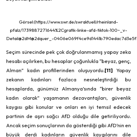
Görsel:(https://www.swr.de/swraktuell/rheinland-
pfalz/1739887271644%2Cgrafik-linke-afd-tiktok-100~_v-
Detail@2dM@2dquer_-0406e069f4ce9d1441b790edac7d3e5f5
Seçim sürecinde pek çok doğrulanmamış yapay zeka
hesabı açılırken, bu hesaplar çoğunlukla “beyaz, genç,
Alman” kadın profillerinden oluşuyordu.
[11]
Yapay
zekanın kadınları fazlaca nesneleştirdiği bu
hesaplarda, günümüz Almanya’sında “birer beyaz
kadın olarak” yaşamanın dezavantajları, güvenlik
kaygısı gibi konular ve onları en iyi temsil edecek
partinin de aşırı sağcı AfD olduğu dile getiriliyordu.
Ancak seçim sonuçlarının da gösterdiği gibi AfD’nin en
büyük derdi kadınların güvenlik kaygılarını dile