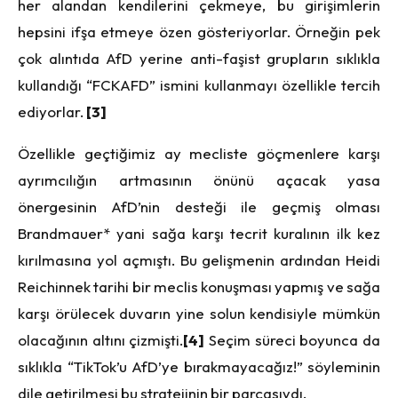
her alandan kendilerini çekmeye, bu girişimlerin
hepsini ifşa etmeye özen gösteriyorlar. Örneğin pek
çok alıntıda AfD yerine anti-faşist grupların sıklıkla
kullandığı “FCKAFD” ismini kullanmayı özellikle tercih
ediyorlar.
[3]
Özellikle geçtiğimiz ay mecliste göçmenlere karşı
ayrımcılığın artmasının önünü açacak yasa
önergesinin AfD’nin desteği ile geçmiş olması
Brandmauer* yani sağa karşı tecrit kuralının ilk kez
kırılmasına yol açmıştı. Bu gelişmenin ardından Heidi
Reichinnek tarihi bir meclis konuşması yapmış ve sağa
karşı örülecek duvarın yine solun kendisiyle mümkün
olacağının altını çizmişti.
[4]
Seçim süreci boyunca da
sıklıkla “TikTok’u AfD’ye bırakmayacağız!” söyleminin
dile getirilmesi bu stratejinin bir parçasıydı.