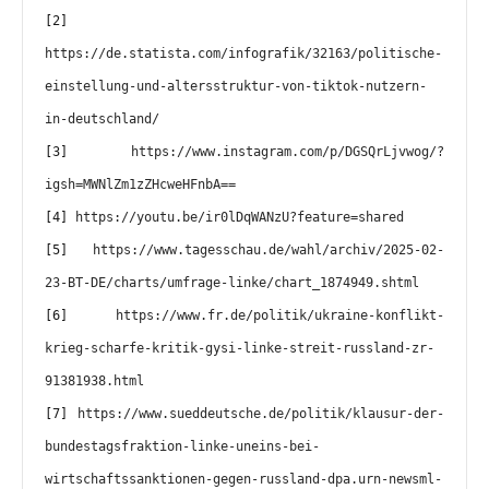
[2] 
https://de.statista.com/infografik/32163/politische-
einstellung-und-altersstruktur-von-tiktok-nutzern-
in-deutschland/
[3] 
https://www.instagram.com/p/DGSQrLjvwog/?
igsh=MWNlZm1zZHcweHFnbA==
[4] 
https://youtu.be/ir0lDqWANzU?feature=shared
[5] 
https://www.tagesschau.de/wahl/archiv/2025-02-
23-BT-DE/charts/umfrage-linke/chart_1874949.shtml
[6] 
https://www.fr.de/politik/ukraine-konflikt-
krieg-scharfe-kritik-gysi-linke-streit-russland-zr-
91381938.html
[7] 
https://www.sueddeutsche.de/politik/klausur-der-
bundestagsfraktion-linke-uneins-bei-
wirtschaftssanktionen-gegen-russland-dpa.urn-newsml-