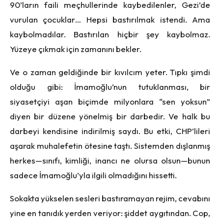
90’ların faili meçhullerinde kaybedilenler, Gezi’de
vurulan çocuklar… Hepsi bastırılmak istendi. Ama
kaybolmadılar. Bastırılan hiçbir şey kaybolmaz.
Yüzeye çıkmak için zamanını bekler.
Ve o zaman geldiğinde bir kıvılcım yeter. Tıpkı şimdi
olduğu gibi: İmamoğlu’nun tutuklanması, bir
siyasetçiyi aşan biçimde milyonlara “sen yoksun”
diyen bir düzene yönelmiş bir darbedir. Ve halk bu
darbeyi kendisine indirilmiş saydı. Bu etki, CHP’lileri
aşarak muhalefetin ötesine taştı. Sistemden dışlanmış
herkes—sınıfı, kimliği, inancı ne olursa olsun—bunun
sadece İmamoğlu’yla ilgili olmadığını hissetti.
Sokakta yükselen sesleri bastıramayan rejim, cevabını
yine en tanıdık yerden veriyor: şiddet aygıtından. Cop,