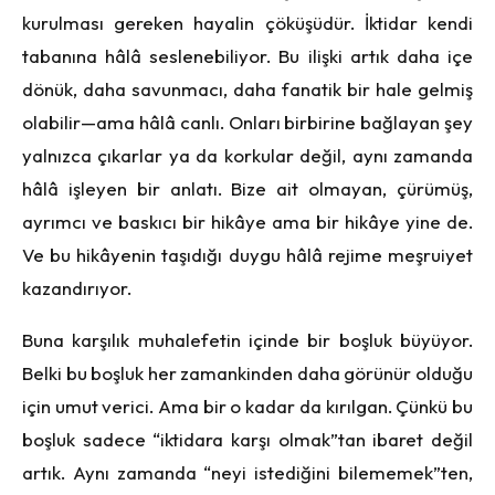
kurulması gereken hayalin çöküşüdür. İktidar kendi
tabanına hâlâ seslenebiliyor. Bu ilişki artık daha içe
dönük, daha savunmacı, daha fanatik bir hale gelmiş
olabilir—ama hâlâ canlı. Onları birbirine bağlayan şey
yalnızca çıkarlar ya da korkular değil, aynı zamanda
hâlâ işleyen bir anlatı. Bize ait olmayan, çürümüş,
ayrımcı ve baskıcı bir hikâye ama bir hikâye yine de.
Ve bu hikâyenin taşıdığı duygu hâlâ rejime meşruiyet
kazandırıyor.
Buna karşılık muhalefetin içinde bir boşluk büyüyor.
Belki bu boşluk her zamankinden daha görünür olduğu
için umut verici. Ama bir o kadar da kırılgan. Çünkü bu
boşluk sadece “iktidara karşı olmak”tan ibaret değil
artık. Aynı zamanda “neyi istediğini bilememek”ten,