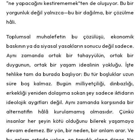
“ne yapacağını kestirememek”ten de oluşuyor. Bu bir
yorgunluk değil yalnızca—bu bir dağılma, bir çözülme
hâli.
Toplumsal muhalefetin bu çözülüşü, ekonomik
baskının ya da siyasal yasakların sonucu değil sadece.
Aynı zamanda ortak bir tahayyülün, ortak bir
duygunun, ortak bir yaşam idealinin yokluğu. İşte
tehlike tam da burada başlıyor: Bu tür boşluklar uzun
süre boş kalmaz. Bugün milliyetçiliği, dinbazlığı,
erkekliği yeniden dolaşıma sokan şey sadece iktidarın
ideolojik aygıtları değil. Aynı zamanda karşısında bir
alternatifin hâlâ kurulamamış olmasıdır. Çünkü
insanlar her şeyin kötü olduğunu bilerek yaşamaya
devam edemez. Bir yön, bir neden, bir anlam arar. Ve
bu anlam ortada yoksa, en tanıdık olana döner. Ne