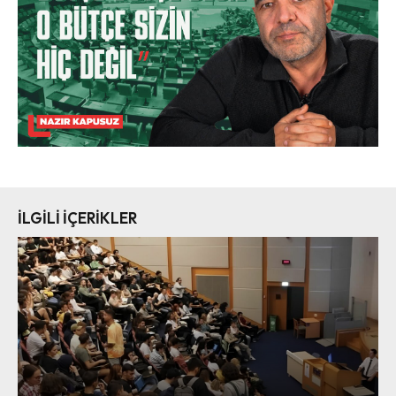
İLGİLİ İÇERİKLER