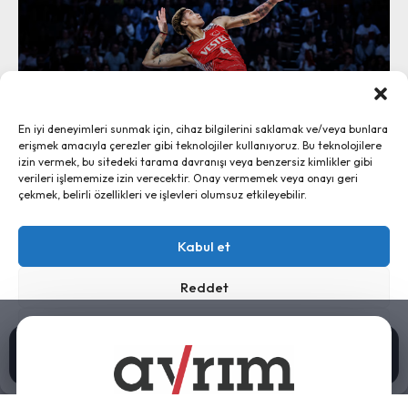
Vargas Hava Yolları’yla Havana’ya:
En iyi deneyimleri sunmak için, cihaz bilgilerini saklamak ve/veya bunlara
“Sosyalizme Rağmen Başarı” Miti
erişmek amacıyla çerezler gibi teknolojiler kullanıyoruz. Bu teknolojilere
2 Ağustos 2026
izin vermek, bu sitedeki tarama davranışı veya benzersiz kimlikler gibi
verileri işlememize izin verecektir. Onay vermemek veya onayı geri
çekmek, belirli özellikleri ve işlevleri olumsuz etkileyebilir.
Ayrım, 2024 - İletişim:
ayrim@ayrim.org
Kabul et
künye
Reddet
Tercihleri görüntüle
Bastırılmış Olanın Sesi, Kurulmamış Olanın Boşluğu
0:00 / 9:36
Gizlilik Bildirimi
Künye