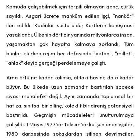
Kamuda çalışabilmek için torpili olmayan genç, çürük
sayıldı. Asgari ücrete mahkûm edilen işçi, “nankör”
ilan edildi. Kadınlar susturuldu; Kürtlerin konuşması
yasaklandı. Ülkenin dört bir yanında milyonlarca insan,
yaşamaktan çok hayatta kalmaya zorlandı. Tüm
bunlar olurken rejim her defasında “vatan”, “millet”,
“ahlak” deyip gerçeği perdelemeye çalıştı.
Ama örtü ne kadar kalınsa, alttaki basınç da o kadar
büyür. Bu ülkede uzun zamandır bastırılan sadece
siyasi muhalefet değil. Aynı zamanda toplumsal bir
hafıza, sınıfsal bir bilinç, kolektif bir direniş potansiyeli
bastırıldı. Geçmişin mücadeleleri unutturulmaya
çalışıldı. 1 Mayıs 1977’de Taksim’de kurşunlanan işçiler,
1980 darbesinde sokaklardan silinen devrimciler,