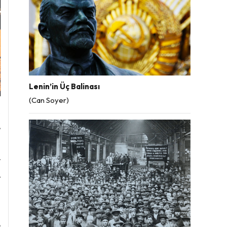
Lenin’in Üç Balinası
(Can Soyer)
ş
e
n
r
e
a
n
e