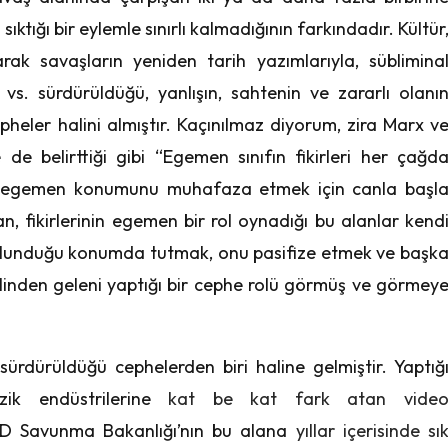
ıktığı bir eylemle sınırlı kalmadığının farkındadır. Kültür
rak savaşların yeniden tarih yazımlarıyla, süblimina
 vs. sürdürüldüğü, yanlışın, sahtenin ve zararlı olanı
pheler halini almıştır. Kaçınılmaz diyorum, zira Marx v
e de belirttiği gibi “Egemen sınıfın fikirleri her çağd
bu egemen konumunu muhafaza etmek için canla başl
 fikirlerinin egemen bir rol oynadığı bu alanlar kend
fı bulunduğu konumda tutmak, onu pasifize etmek ve başk
elinden geleni yaptığı bir cephe rolü görmüş ve görmey
rdürüldüğü cephelerden biri haline gelmiştir. Yaptığ
ik endüstrilerine
kat be kat fark atan vide
BD Savunma Bakanlığı’nın bu alana
yıllar
içerisinde
sı