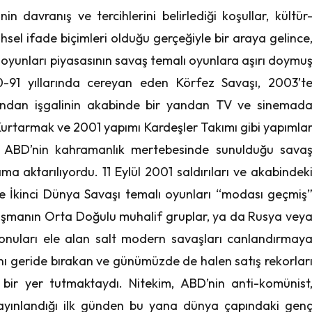
nin davranış ve tercihlerini belirlediği koşullar, kültür
hsel ifade biçimleri olduğu gerçeğiyle bir araya gelince
 oyunları piyasasının savaş temalı oyunlara aşırı doymu
990-91 yıllarında cereyan eden Körfez Savaşı, 2003’t
fından işgalinin akabinde bir yandan TV ve sinemad
ı Kurtarmak ve 2001 yapımı Kardeşler Takımı gibi yapımla
e ABD’nin kahramanlık mertebesinde sunulduğu sava
a aktarılıyordu. 11 Eylül 2001 saldırıları ve akabindek
de İkinci Dünya Savaşı temalı oyunları “modası geçmiş
 düşmanın Orta Doğulu muhalif gruplar, ya da Rusya vey
konuları ele alan salt modern savaşları canlandırmay
nı geride bırakan ve günümüzde de halen satış rekorlar
 bir yer tutmaktaydı. Nitekim, ABD’nin anti-komünist
 yayınlandığı ilk günden bu yana dünya çapındaki gen