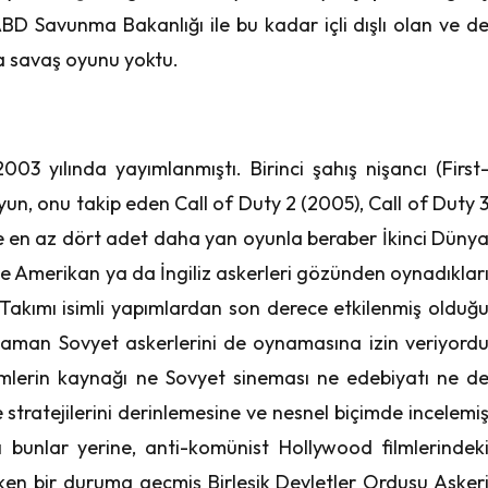
BD Savunma Bakanlığı ile bu kadar içli dışlı olan ve d
ka savaş oyunu yoktu.
003 yılında yayımlanmıştı. Birinci şahış nişancı (First
un, onu takip eden Call of Duty 2 (2005), Call of Duty 
e en az dört adet daha yan oyunla beraber İkinci Düny
le Amerikan ya da İngiliz askerleri gözünden oynadıklar
Takımı isimli yapımlardan son derece etkilenmiş olduğ
aman Sovyet askerlerini de oynamasına izin veriyord
mlerin kaynağı ne Sovyet sineması ne edebiyatı ne d
 stratejilerini derinlemesine ve nesnel biçimde incelemi
ı bunlar yerine, anti-komünist Hollywood filmlerindek
etken bir duruma geçmiş Birleşik Devletler Ordusu Asker