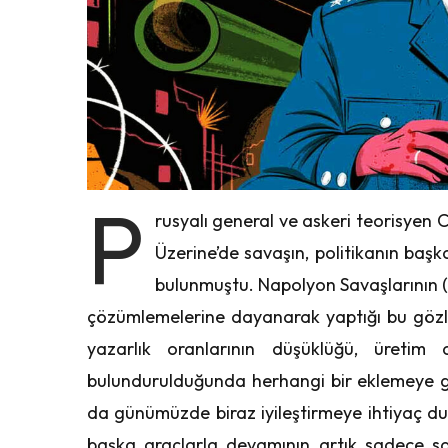
P
rusyalı general ve askeri teorisyen 
Üzerine’de savaşın, politikanın baş
bulunmuştu. Napolyon Savaşlarının (1
çözümlemelerine dayanarak yaptığı bu gözlem
yazarlık oranlarının düşüklüğü, üretim 
bulundurulduğunda herhangi bir eklemeye g
da günümüzde biraz iyileştirmeye ihtiyaç d
başka araçlarla devamının artık sadece sa