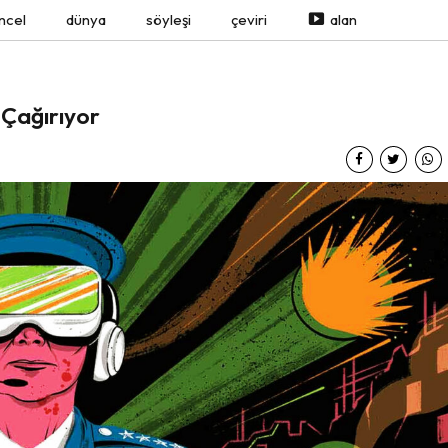
ncel
dünya
söyleşi
çeviri
alan
 Çağırıyor