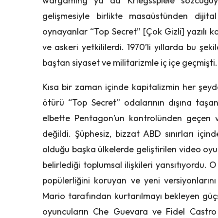
wargaming ya da Kriegsspiele sözcüğüyle
gelişmesiyle birlikte masaüstünden dijit
oynayanlar “Top Secret” [Çok Gizli] yazılı ka
ve askeri yetkililerdi. 1970’li yıllarda bu ş
baştan siyaset ve militarizmle iç içe geçmişti.
Kısa bir zaman içinde kapitalizmin her şey
ötürü “Top Secret” odalarının dışına taşa
elbette Pentagon’un kontrolünden geçen ve
değildi. Şüphesiz, bizzat ABD sınırları içi
olduğu başka ülkelerde geliştirilen video oyun
belirlediği toplumsal ilişkileri yansıtıyordu
popülerliğini koruyan ve yeni versiyonları
Mario tarafından kurtarılmayı bekleyen gü
oyuncuların Che Guevara ve Fidel Castro k