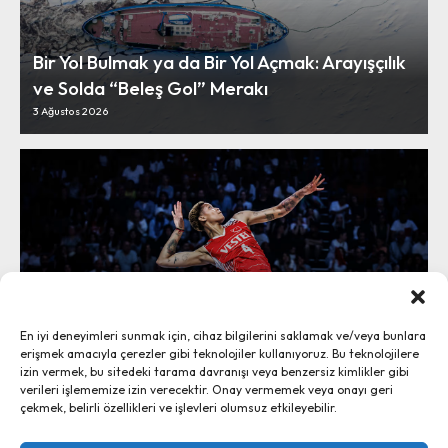
Bir Yol Bulmak ya da Bir Yol Açmak: Arayışçılık
ve Solda “Beleş Gol” Merakı
3 Ağustos 2026
Vargas Hava Yolları’yla Havana’ya:
En iyi deneyimleri sunmak için, cihaz bilgilerini saklamak ve/veya bunlara
“Sosyalizme Rağmen Başarı” Miti
erişmek amacıyla çerezler gibi teknolojiler kullanıyoruz. Bu teknolojilere
2 Ağustos 2026
izin vermek, bu sitedeki tarama davranışı veya benzersiz kimlikler gibi
verileri işlememize izin verecektir. Onay vermemek veya onayı geri
çekmek, belirli özellikleri ve işlevleri olumsuz etkileyebilir.