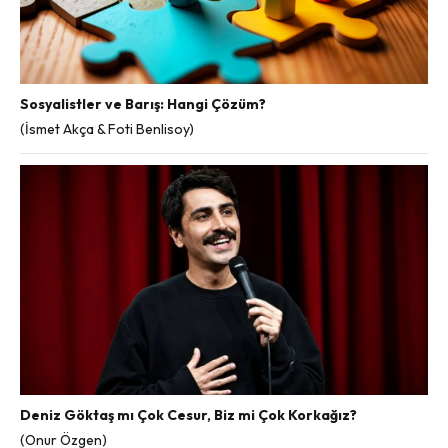
Sosyalistler ve Barış: Hangi Çözüm?
(İsmet Akça & Foti Benlisoy)
Deniz Göktaş mı Çok Cesur, Biz mi Çok Korkağız?
(Onur Özgen)