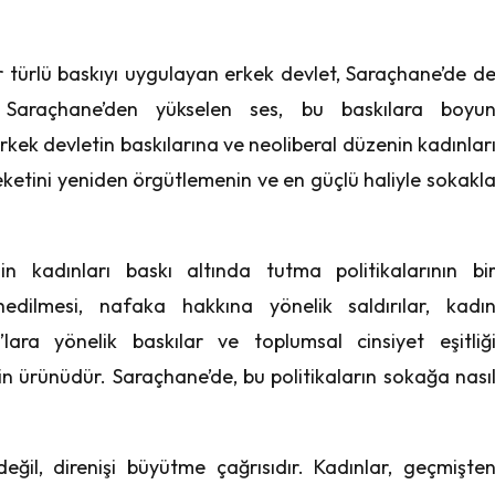
r türlü baskıyı uygulayan erkek devlet, Saraçhane’de d
 Saraçhane’den yükselen ses, bu baskılara boyu
rkek devletin baskılarına ve neoliberal düzenin kadınlar
reketini yeniden örgütlemenin ve en güçlü haliyle sokakl
kadınları baskı altında tutma politikalarının bi
hedilmesi, nafaka hakkına yönelik saldırılar, kadı
’lara yönelik baskılar ve toplumsal cinsiyet eşitliğ
tin ürünüdür. Saraçhane’de, bu politikaların sokağa nası
il, direnişi büyütme çağrısıdır. Kadınlar, geçmişte