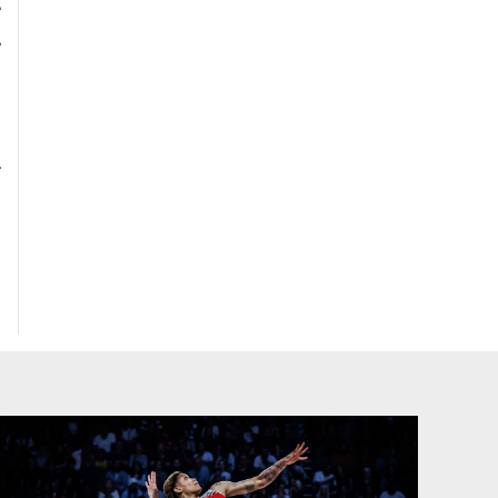
e
e
i
r
ı