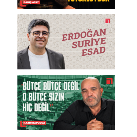
n
t
ş
e
r
n
e
n
;