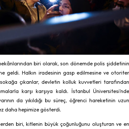
 mekânlarından biri olarak, son dönemde polis şiddetini
ine geldi. Halkın iradesinin gasp edilmesine ve otorite
okağa çıkanlar, devletin kolluk kuvvetleri tarafında
malarla karşı karşıya kaldı. İstanbul Üniversitesi’nd
varının da yıkıldığı bu süreç, öğrenci hareketinin uzu
 kez daha hepimize gösterdi.
erden biri, kitlenin büyük çoğunluğunu oluşturan ve e