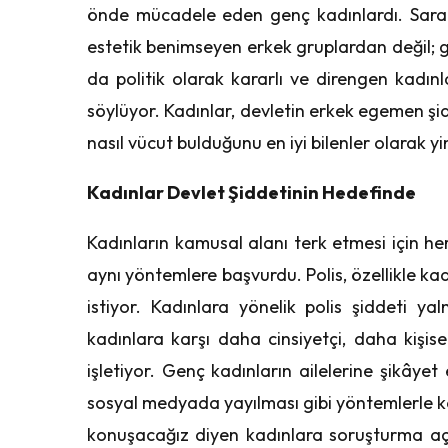
önde mücadele eden genç kadınlardı. Saraçh
estetik benimseyen erkek gruplardan değil; g
da politik olarak kararlı ve direngen kadı
söylüyor. Kadınlar, devletin erkek egemen şid
nasıl vücut bulduğunu en iyi bilenler olarak y
Kadınlar Devlet Şiddetinin Hedefinde
Kadınların kamusal alanı terk etmesi için he
aynı yöntemlere başvurdu. Polis, özellikle kad
istiyor. Kadınlara yönelik polis şiddeti yaln
kadınlara karşı daha cinsiyetçi, daha kişis
işletiyor. Genç kadınların ailelerine şikâyet e
sosyal medyada yayılması gibi yöntemlerle kad
konuşacağız diyen kadınlara soruşturma açıl