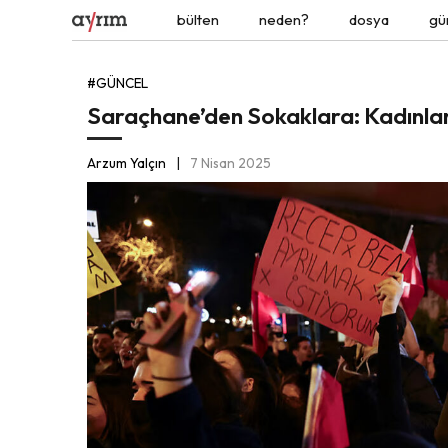
bülten
neden?
dosya
gü
#GÜNCEL
Saraçhane’den Sokaklara: Kadınlar
Arzum Yalçın
7 Nisan 2025