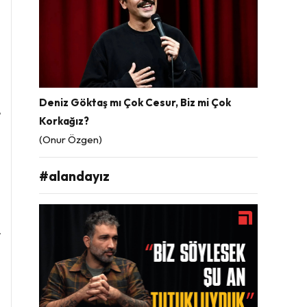
ı
n
ı
Deniz Göktaş mı Çok Cesur, Biz mi Çok
e
Korkağız?
n
(Onur Özgen)
#alandayız
a
a
r