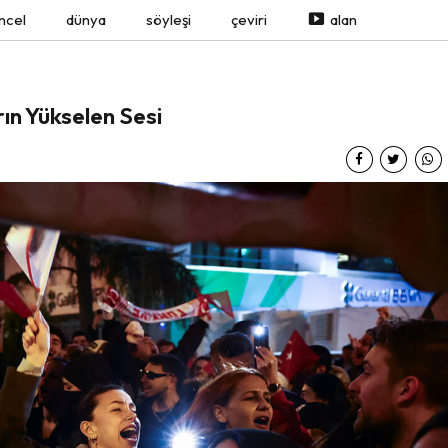
ncel
dünya
söyleşi
çeviri
alan
ın Yükselen Sesi