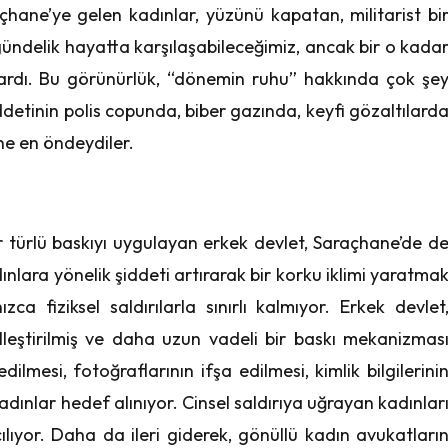
ane’ye gelen kadınlar, yüzünü kapatan, militarist bi
ündelik hayatta karşılaşabileceğimiz, ancak bir o kada
nlardı. Bu görünürlük, “dönemin ruhu” hakkında çok şe
detinin polis copunda, biber gazında, keyfi gözaltılard
ine en öndeydiler.
r türlü baskıyı uygulayan erkek devlet, Saraçhane’de d
ınlara yönelik şiddeti artırarak bir korku iklimi yaratma
ızca fiziksel saldırılarla sınırlı kalmıyor. Erkek devlet
elleştirilmiş ve daha uzun vadeli bir baskı mekanizmas
dilmesi, fotoğraflarının ifşa edilmesi, kimlik bilgilerini
ınlar hedef alınıyor. Cinsel saldırıya uğrayan kadınlar
ıyor. Daha da ileri giderek, gönüllü kadın avukatları