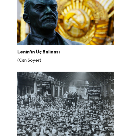
Lenin’in Üç Balinası
(Can Soyer)
n
r
n
e
n
n