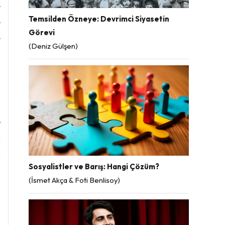
r
Temsilden Özneye: Devrimci Siyasetin
r
Görevi
y
(Deniz Gülşen)
a
e
k
,
Sosyalistler ve Barış: Hangi Çözüm?
ı
(İsmet Akça & Foti Benlisoy)
n
ı
n