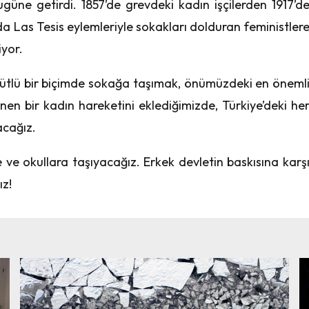
ne getirdi. 1857’de grevdeki kadın işçilerden 1917’d
arda Las Tesis eylemleriyle sokakları dolduran feministler
yor.
gütlü bir biçimde sokağa taşımak, önümüzdeki en öneml
nen bir kadın hareketini eklediğimizde, Türkiye’deki he
acağız.
 ve okullara taşıyacağız. Erkek devletin baskısına karş
ız!