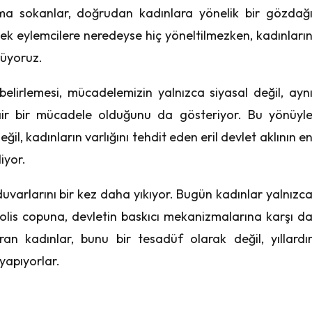
şıma sokanlar, doğrudan kadınlara yönelik bir gözdağ
ek eylemcilere neredeyse hiç yöneltilmezken, kadınları
rüyoruz.
belirlemesi, mücadelemizin yalnızca siyasal değil, ayn
r bir mücadele olduğunu da gösteriyor. Bu yönüyl
il, kadınların varlığını tehdit eden eril devlet aklının e
iyor.
varlarını bir kez daha yıkıyor. Bugün kadınlar yalnızc
olis copuna, devletin baskıcı mekanizmalarına karşı d
an kadınlar, bunu bir tesadüf olarak değil, yıllardı
yapıyorlar.