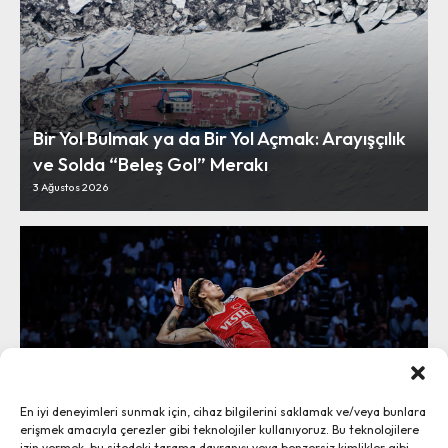
Bir Yol Bulmak ya da Bir Yol Açmak: Arayışçılık
ve Solda “Beleş Gol” Merakı
3 Ağustos 2026
Vargas Hava Yolları’yla Havana’ya:
En iyi deneyimleri sunmak için, cihaz bilgilerini saklamak ve/veya bunlara
“Sosyalizme Rağmen Başarı” Miti
erişmek amacıyla çerezler gibi teknolojiler kullanıyoruz. Bu teknolojilere
2 Ağustos 2026
izin vermek, bu sitedeki tarama davranışı veya benzersiz kimlikler gibi