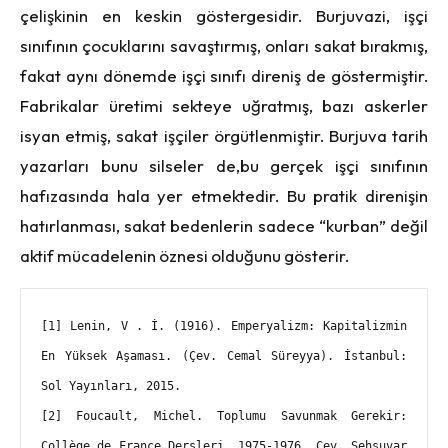
çelişkinin en keskin göstergesidir. Burjuvazi, işçi
sınıfının çocuklarını savaştırmış, onları sakat bırakmış,
fakat aynı dönemde işçi sınıfı direniş de göstermiştir.
Fabrikalar üretimi sekteye uğratmış, bazı askerler
isyan etmiş, sakat işçiler örgütlenmiştir. Burjuva tarih
yazarları bunu silseler de,bu gerçek işçi sınıfının
hafızasında hala yer etmektedir. Bu pratik direnişin
hatırlanması, sakat bedenlerin sadece “kurban” değil
aktif mücadelenin öznesi olduğunu gösterir.
[1] Lenin, V . İ. (1916). Emperyalizm: Kapitalizmin 
En Yüksek Aşaması. (Çev. Cemal Süreyya). İstanbul: 
Sol Yayınları, 2015.
[2] Foucault, Michel. Toplumu Savunmak Gerekir: 
Collège de France Dersleri, 1975-1976. Çev. Şehsuvar 