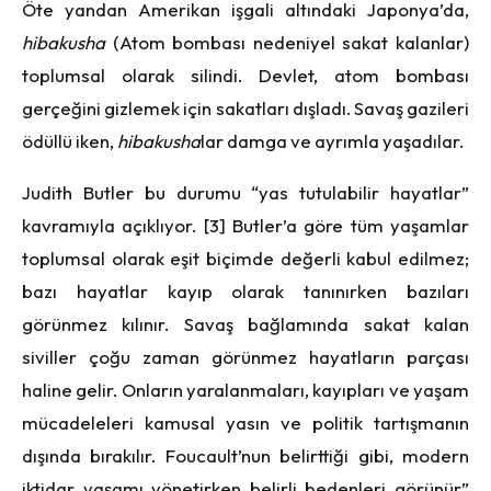
Öte yandan Amerikan işgali altındaki Japonya’da,
hibakusha
(Atom bombası nedeniyel sakat kalanlar)
toplumsal olarak silindi. Devlet, atom bombası
gerçeğini gizlemek için sakatları dışladı. Savaş gazileri
ödüllü iken,
hibakusha
lar damga ve ayrımla yaşadılar.
Judith Butler bu durumu “yas tutulabilir hayatlar”
kavramıyla açıklıyor. [3] Butler’a göre tüm yaşamlar
toplumsal olarak eşit biçimde değerli kabul edilmez;
bazı hayatlar kayıp olarak tanınırken bazıları
görünmez kılınır. Savaş bağlamında sakat kalan
siviller çoğu zaman görünmez hayatların parçası
haline gelir. Onların yaralanmaları, kayıpları ve yaşam
mücadeleleri kamusal yasın ve politik tartışmanın
dışında bırakılır. Foucault’nun belirttiği gibi, modern
iktidar yaşamı yönetirken belirli bedenleri görünür”