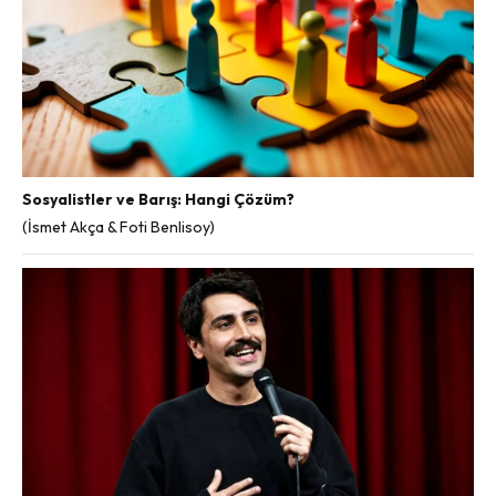
Sosyalistler ve Barış: Hangi Çözüm?
(İsmet Akça & Foti Benlisoy)