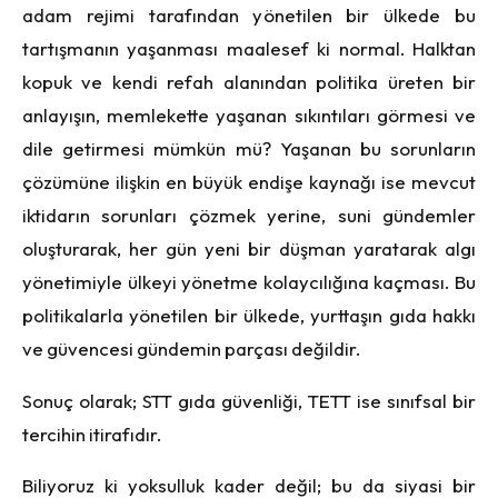
adam rejimi tarafından y
ö
netilen bir ülkede bu
tartışmanın yaşanması maalesef ki normal. Halktan
kopuk ve kendi refah alanından politika üreten bir
anlayışın, memlekette yaşanan sıkıntıları g
ö
rmesi ve
dile getirmesi mümkün mü? Yaşanan bu sorunların
çözümüne ilişkin en büyük endişe kaynağı ise mevcut
iktidarın sorunları çözmek yerine, suni gündemler
oluşturarak, her gün yeni bir düşman yaratarak algı
y
ö
netimiyle ülkeyi y
ö
netme kolaycılığına ka
ç
ması. Bu
politikalarla yönetilen bir ülkede, yurttaşın gıda hakkı
ve güvencesi gündemin parçası değildir.
Sonuç olarak; STT gıda güvenliği, TETT ise sınıfsal bir
tercihin itirafıdır.
Biliyoruz ki yoksulluk kader değil; bu da siyasi bir