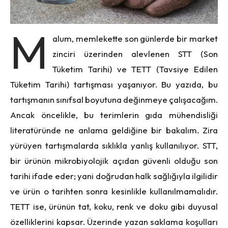
M
alum, memlekette son günlerde bir market
zinciri üzerinden alevlenen STT (Son
Tüketim Tarihi) ve TETT (Tavsiye Edilen
Tüketim Tarihi) tartışması yaşanıyor. Bu yazıda, bu
tartışmanın sınıfsal boyutuna değinmeye
ç
alışacağım.
Ancak
ö
ncelikle, bu terimlerin gı
da m
ühendisliğ
i
literat
üründe ne anlama geldiğine bir bakalım. Zira
yürüyen tartışmalarda sıklıkla yanlış kullanılıyor. STT,
bir ürünün mikrobiyolojik açıdan güvenli olduğu son
tarihi ifade eder; yani doğrudan halk sağlığıyla ilgilidir
v
e ürün o tarihten sonra kesinlikle kullanılmamalıdır.
TETT ise, ürünün tat, koku, renk ve doku gibi duyusal
ö
zelliklerini kapsar.
Ü
zerinde yazan saklama koşulları