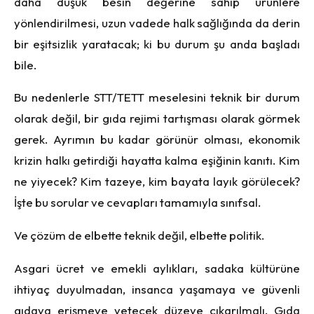
daha düşük besin değerine sahip ürünlere
y
ö
nlendirilmesi, uzun vadede halk sağlığında da derin
bir eşitsizlik yaratacak; ki bu durum şu anda başladı
bile.
Bu nedenlerle STT/TETT meselesini teknik bir durum
olarak değil, bir gıda rejimi tartışması olarak görmek
gerek. Ayrımın bu kadar görünür olması, ekonomik
krizin halkı getirdiği hayatta kalma eşiğinin kanıtı. Kim
ne yiyecek? Kim tazeye, kim bayata layık görülecek?
İşte bu sorular ve cevapları tamamıyla sınıfsal.
Ve çözüm de elbette teknik değil, elbette politik.
Asgari
ücret ve emekli aylıkları, sadaka kültürüne
ihtiyaç duyulmadan, insanca yaşamaya ve güvenli
gıdaya erişmeye yetecek düzeye çıkarılmalı. Gı
da