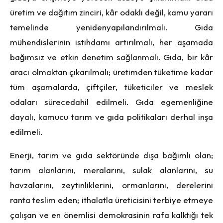
üretim ve dağıtım zinciri, kâr odaklı değil, kamu yararı
temelinde yenidenyapılandırılmalı. Gı
da
m
ühendislerinin istihdamı artırılmalı
, her a
şamada
bağımsız ve etkin denetim sağlanmalı. Gıda, bir kâr
aracı olmaktan çıkarılmalı; üretimden tüketime kadar
tüm aşamalarda,
ç
ift
ç
iler, tüketiciler ve meslek
odaları sürecedahil edilmeli. Gıda egemenliğine
dayalı, kamucu tarım ve gıda politikaları
derhal in
şa
edilmeli.
Enerji, tarım ve gıda sekt
ö
ründe dışa bağımlı olan;
tarım alanlarını, meralarını, sulak alanlarını, su
havzalarını, zeytinliklerini, ormanlarını, derelerini
ranta teslim eden; ithalatla üreticisini terbiye etmeye
ç
alışan ve en
ö
nemlisi demokrasinin rafa kalktığı tek