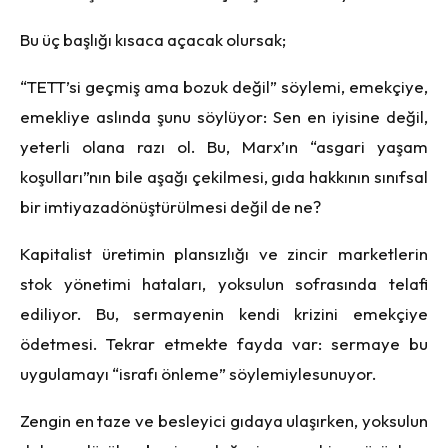
Bu üç başlığı kı
saca a
ç
acak olursak;
“
TETT
’si ge
ç
miş ama bozuk değil” s
ö
ylemi, emek
ç
iye,
emekliye aslında şunu s
ö
ylüyor: Sen en iyisine değil,
yeterli olana razı ol. Bu, Marx’ın “asgari yaşam
koşulları”nın bile aşağı çekilmesi, gıda hakkının sınıfsal
bir imtiyazad
ö
nüştürülmesi değil de ne?
Kapitalist
üretimin plansızlığı ve zincir marketlerin
stok y
ö
netimi hataları, yoksulun sofrasında telafi
ediliyor. Bu, sermayenin kendi krizini emek
ç
iye
ö
detmesi. Tekrar etmekte fayda var: sermaye bu
uygulamayı “
israf
ı önleme” s
ö
ylemiylesunuyor.
Zengin en taze ve besleyici gıdaya ulaşırken, yoksulun