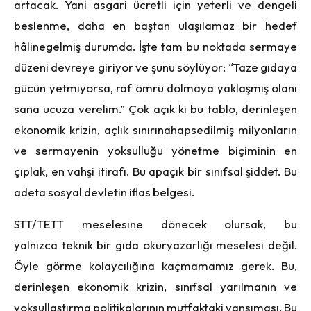
artacak. Yani asgari ücretli i
ç
in yeterli ve dengeli
beslenme, daha en baştan ulaşılamaz bir hedef
hâlinegelmiş durumda. İşte tam bu noktada sermaye
düzeni devreye giriyor ve şunu s
ö
ylüyor: “Taze gıdaya
gücün yetmiyorsa, raf
ö
mrü dolmaya yaklaşmış olanı
sana ucuza verelim.” Çok açık ki bu tablo, derinleşen
ekonomik krizin, a
ç
lık sınırınahapsedilmiş milyonların
ve sermayenin yoksulluğu y
ö
netme bi
ç
iminin en
çıplak, en vahşi itirafı. Bu apaçık bir sınıfsal şiddet. Bu
adeta sosyal devletin iflas belgesi.
STT/TETT meselesine d
ö
necek olursak, bu
yalnızca teknik bir gıda okuryazarlığı meselesi değ
il.
Öyle g
ö
rme kolaycılığına ka
ç
mamamız gerek. Bu,
derinleşen ekonomik krizin, sınıfsal yarılmanın ve
yoksullaştırma politikalarının mutfaktaki yansıması. Bu