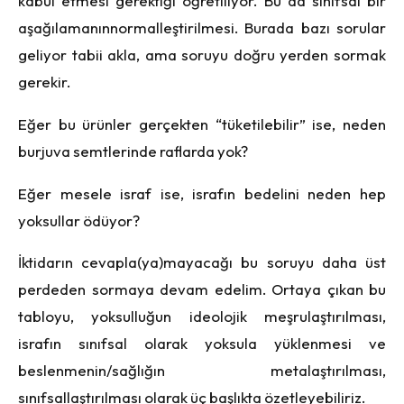
kabul etmesi gerektiği öğretiliyor. Bu da sınıfsal bir
aşağılamanınnormalleştirilmesi.
Burada bazı sorular
geliyor tabii akla, ama soruyu doğru yerden sormak
gerekir.
Eğer bu ürünler gerçekten “tüketilebilir” ise, neden
burjuva semtlerinde raflarda yok?
Eğer mesele israf ise, israfın bedelini neden hep
yoksullar ödüyor?
İktidarın cevapla(ya)mayacağı bu soruyu daha üst
perdeden sormaya devam edelim. Ortaya çıkan bu
tabloyu, yoksulluğun ideolojik meşrulaştırılması
,
israf
ın sınıfsal olarak yoksula yüklenmesi ve
beslenmenin/sağlığı
n metala
ştırılması,
sınıfsallaştırılması olarak üç başlıkta
ö
zetleyebiliriz.