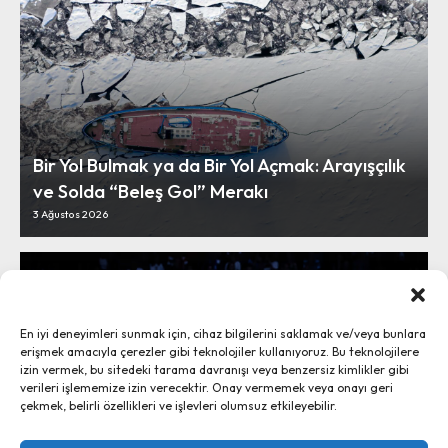
Bir Yol Bulmak ya da Bir Yol Açmak: Arayışçılık
ve Solda “Beleş Gol” Merakı
3 Ağustos 2026
En iyi deneyimleri sunmak için, cihaz bilgilerini saklamak ve/veya bunlara
erişmek amacıyla çerezler gibi teknolojiler kullanıyoruz. Bu teknolojilere
izin vermek, bu sitedeki tarama davranışı veya benzersiz kimlikler gibi
verileri işlememize izin verecektir. Onay vermemek veya onayı geri
çekmek, belirli özellikleri ve işlevleri olumsuz etkileyebilir.
Vargas Hava Yolları’yla Havana’ya:
“Sosyalizme Rağmen Başarı” Miti