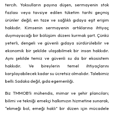
tercih. Yoksulları
n pay
ı
na d
üşen, sermayenin stok
fazlası veya tavsiye edilen tüketim tarihi ge
ç
miş
ürünler değil; en taze ve sağlıklı gıdaya eş
it eri
şim
hakkıdır. Kimsenin sermayenin artıklarına ihtiyaç
duymayacağı bir b
ö
lüşüm düzeni kurmak şart. Çünkü
yeterli, dengeli ve güvenli gıdaya sürdürülebilir ve
ekonomik bir şekilde ulaşabilmek bir insan hakkıdır.
Aynı şekilde temiz ve güvenli su da bir ekosistem
hakkıdır. Ve bireylerin temel ihtiya
ç
larını
karşılayabilecek kadar su ücretsiz olmalıdır. Talebimiz
belli: Sadaka değil, gıda egemenliğ
i.
Biz TMMOB’li mühendis, mimar ve şehir plancıları;
bilimi ve tekniği emek
ç
i halkımızın hizmetine sunarak,
“ekmeğ
i bol, eme
ği haklı” bir dü
zen i
ç
in mücadele