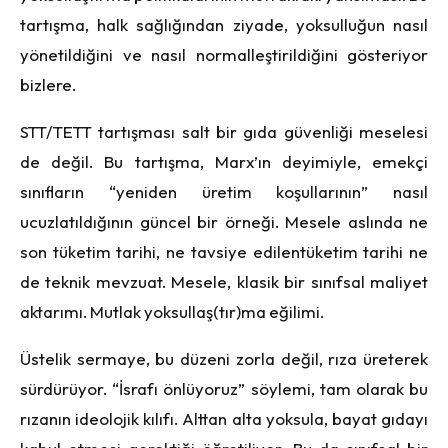
tartışma, halk sağlığından ziyade, yoksulluğun nası
l
y
ö
netildiğini ve nası
l normalle
ştirildiğini g
ö
steriyor
bizlere.
STT/TETT tartışması salt bir gıda güvenliği meselesi
de değil. Bu tartış
ma, Marx
’ın deyimiyle, emek
ç
i
sınıfların “yeniden üretim koşullarının” nasıl
ucuzlatıldığının güncel bir
ö
rneği. Mesele aslında ne
son tüketim tarihi, ne tavsiye edilentüketim tarihi ne
de teknik mevzuat. Mesele, klasik bir sınıfsal maliyet
aktarımı. Mutlak yoksullaş(tır)ma eğilimi.
Ü
stelik sermaye, bu düzeni zorla değil, rı
za
üreterek
sürdürüyor. “İ
sraf
ı önlüyoruz” s
ö
ylemi, tam olarak bu
rızanın ideolojik kılıfı. Alttan alta yoksula, bayat gı
day
ı