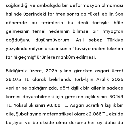
sağlandığı ve ambalajda bir deformasyon olmaması
halinde üzerindeki tarihten sonra da tüketilebilir. Son
d
ö
nemde bu terimlerin bu denli tartışılır hâle
gelmesinin temel nedeninin bilimsel bir ihtiya
ç
tan
doğduğunu düşünmüyorum. Asıl sebep Türkiye
yüzyılında milyonlarca insanın “tavsiye edilen tüketim
tarihi ge
ç
miş” ürünlere mahk
û
m edilmesi.
Bildiğimiz üzere, 2026 yılına girerken asgari ücret
28.075 TL olarak belirlendi. Türk-İş’in Aralık 2025
verilerine baktığımızda, d
ö
rt kişilik bir ailenin sadece
karnını doyurabilmesi i
ç
in gereken a
ç
lık sınırı 30.143
TL. Yoksulluk sınırı 98.188 TL. Asgari ücretli 4 kişilik bir
aile, Şubat ayına matematiksel olarak 2.068 TL ekside
başlıyor ve bu ekside olma durumu her ay daha da