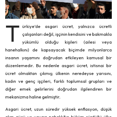
T
ürkiye’de asgari ücret, yalnızca ücretli
çalışanları değil, işçinin kendisini ve bakmakla
yükümlü olduğu kişileri (ailesi veya
hanehalkını) de kapsayacak biçimde milyonlarca
insanın yaşamını doğrudan etkileyen kamusal bir
düzenlemedir. Bu nedenle asgari ücret, istisnai bir
ücret olmaktan çıkmış; ülkenin neredeyse yarısını,
kadın ve genç işçileri, farklı toplumsal grupları ve
diğer emek gelirlerini doğrudan ilgilendiren bir
mekanizma haline gelmiştir.
Asgari ücret, uzun süredir yüksek enflasyon, düşük
alım gücü ve yaygın pahalılığın hüküm sürdüğü ülke