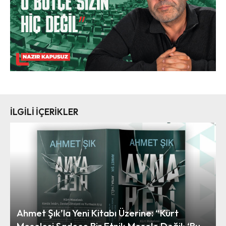
İLGİLİ İÇERİKLER
Ahmet Şık’la Yeni Kitabı Üzerine: “Kürt
Meselesi Sadece Bir Etnik Mesele Değil; ‘Bu