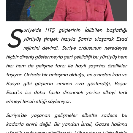
S
uriye’de HTŞ güçlerinin İdlib’ten başlattığı
yürüyüş şimşek hızıyla Şam’a ulaşarak Esad
rejimini devirdi. Suriye ordusunun neredeyse
hiçbir direniş göstermeyip geri çekildiği bu yürüyüş hem
hızı hem de gelişme tarzı ile hayli şaşırtıcı özellikler
taşıyor. Ortada bir anlaşma olduğu, en azından İran ve
Rusya gibi güçlerin zımnen rıza gösterdiği, Beşar
Esad’ın ise daha fazla direnmek yerine ülkeyi terk
etmeyi tercih ettiği söyleniyor.
Suriye’de yaşanan gelişmeler elbette sadece bu
kadarla sınırlı değil. Bir yandan İsrail, Gazze halkına
yönelik soykırımını sürdürmek, Lübnan’a ve Hizbullah’a