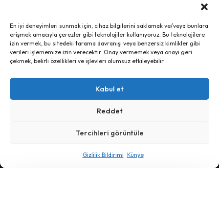
En iyi deneyimleri sunmak için, cihaz bilgilerini saklamak ve/veya bunlara
erişmek amacıyla çerezler gibi teknolojiler kullanıyoruz. Bu teknolojilere
izin vermek, bu sitedeki tarama davranışı veya benzersiz kimlikler gibi
verileri işlememize izin verecektir. Onay vermemek veya onayı geri
çekmek, belirli özellikleri ve işlevleri olumsuz etkileyebilir.
Orbán’ın Yenilgisi Ne Anlatıyor?
Kabul et
14 Nisan 2026
Reddet
Tercihleri görüntüle
Ayrım, 2024 - İletişim:
ayrim@ayrim.org
Gizlilik Bildirimi
Künye
künye