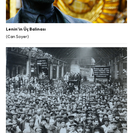
Lenin’in Üç Balinası
(Can Soyer)